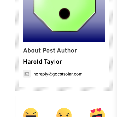
About Post Author
Harold Taylor
noreply@gocstsolar.com