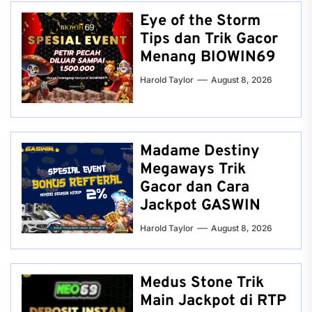
Eye of the Storm
Tips dan Trik Gacor
Menang BIOWIN69
Harold Taylor
August 8, 2026
Madame Destiny
Megaways Trik
Gacor dan Cara
Jackpot GASWIN
Harold Taylor
August 8, 2026
Medus Stone Trik
Main Jackpot di RTP