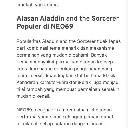
langkah yang rumit.
Alasan Aladdin and the Sorcerer
Populer di NEO69
Popularitas Aladdin and the Sorcerer tidak lepas
dari kombinasi tema menarik dan mekanisme
permainan yang mudah dipahami. Banyak
pemain menyukai permainan dengan konsep
cerita karena memberikan pengalaman yang
lebih imersif dibandingkan slot bertema klasik.
Kehadiran karakter-karakter ikonik juga menjadi
nilai tambah yang membuat permainan semakin
mudah dikenali.
NEO69 menghadirkan permainan ini dengan
performa yang stabil sehingga pemain dapat
menikmati setiap putaran dengan lancar.