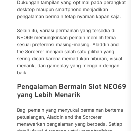
Dukungan tampilan yang optimal pada perangkat
desktop maupun smartphone menjadikan
pengalaman bermain tetap nyaman kapan saja.
Selain itu, variasi permainan yang tersedia di
NEO69 memungkinkan pemain memilih tema
sesuai preferensi masing-masing. Aladdin and
the Sorcerer menjadi salah satu pilihan yang
sering dicari karena memadukan hiburan, visual
menarik, dan gameplay yang mengalir dengan
baik.
Pengalaman Bermain Slot NEO69
yang Lebih Menarik
Bagi pemain yang menyukai permainan bertema
petualangan, Aladdin and the Sorcerer
menawarkan pengalaman yang berbeda. Setiap