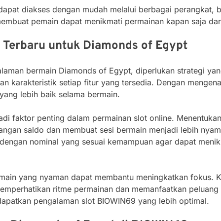
 dapat diakses dengan mudah melalui berbagai perangkat,
embuat pemain dapat menikmati permainan kapan saja dan
 Terbaru untuk Diamonds of Egypt
man bermain Diamonds of Egypt, diperlukan strategi yang 
 karakteristik setiap fitur yang tersedia. Dengan mengena
ang lebih baik selama bermain.
di faktor penting dalam permainan slot online. Menentuka
ngan saldo dan membuat sesi bermain menjadi lebih nya
dengan nominal yang sesuai kemampuan agar dapat menikm
ermain yang nyaman dapat membantu meningkatkan fokus. K
mperhatikan ritme permainan dan memanfaatkan peluang ya
dapatkan pengalaman slot BIOWIN69 yang lebih optimal.