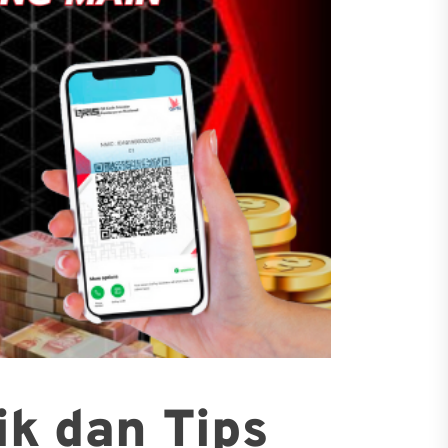
ik dan Tips