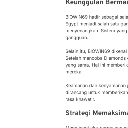
Keunggulan Bermai
BIOWIN69 hadir sebagai sala
Egypt menjadi salah satu g
menyenangkan. Sistem yang r
gangguan.
Selain itu, BIOWIN69 dikena
Setelah mencoba Diamonds of
yang sama. Hal ini memberik
mereka.
Keamanan dan kenyamanan j
dirancang untuk memberikan
rasa khawatir.
Strategi Memaksima
Memahami alur permainan me