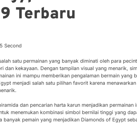
9 Terbaru
55 Second
alah satu permainan yang banyak diminati oleh para pecint
ri dan kekayaan. Dengan tampilan visual yang menarik, sim
mainan ini mampu memberikan pengalaman bermain yang b
ypt menjadi salah satu pilihan favorit karena menawarkan
enarik.
iramida dan pencarian harta karun menjadikan permainan i
tuk menemukan kombinasi simbol bernilai tinggi yang da
ika banyak pemain yang menjadikan Diamonds of Egypt seba