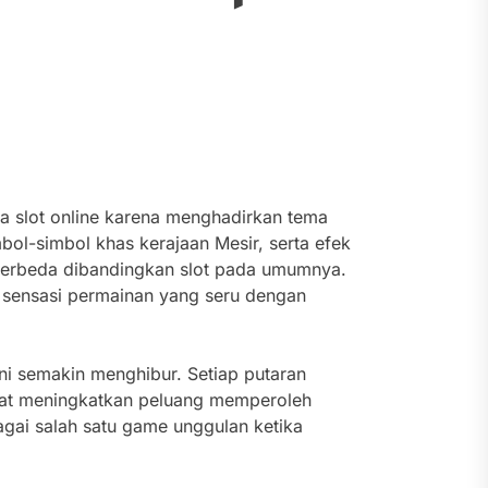
a slot online karena menghadirkan tema
bol-simbol khas kerajaan Mesir, serta efek
erbeda dibandingkan slot pada umumnya.
 sensasi permainan yang seru dengan
ni semakin menghibur. Setiap putaran
pat meningkatkan peluang memperoleh
gai salah satu game unggulan ketika