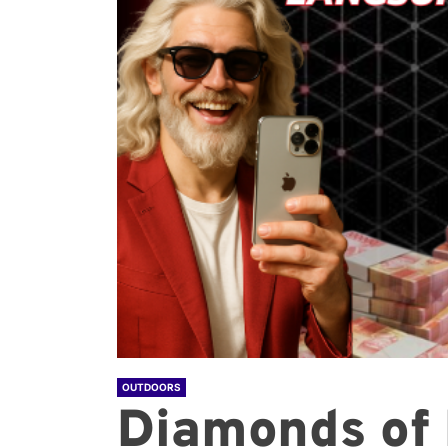
OUTDOORS
Diamonds of 