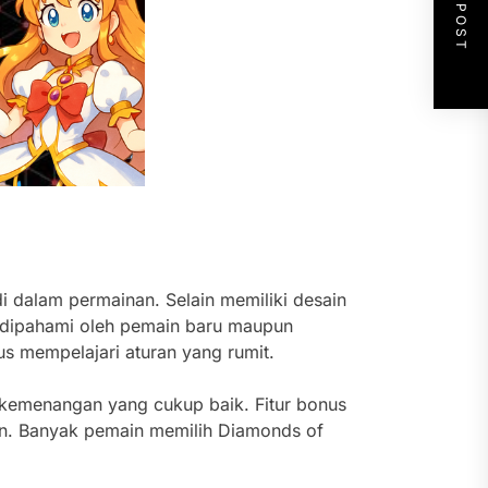
NEXT POST
di dalam permainan. Selain memiliki desain
h dipahami oleh pemain baru maupun
s mempelajari aturan yang rumit.
i kemenangan yang cukup baik. Fitur bonus
n. Banyak pemain memilih Diamonds of