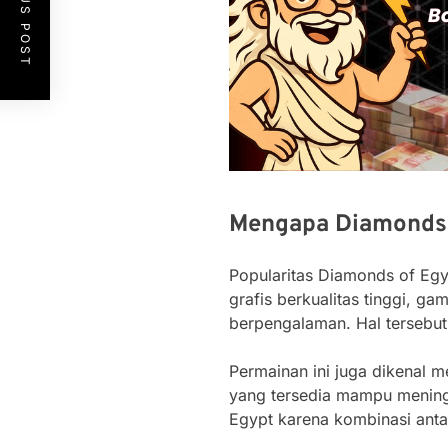
PREVIOUS POST
Mengapa Diamonds o
Popularitas Diamonds of Egyp
grafis berkualitas tinggi,
berpengalaman. Hal tersebut
Permainan ini juga dikenal 
yang tersedia mampu mening
Egypt karena kombinasi ant