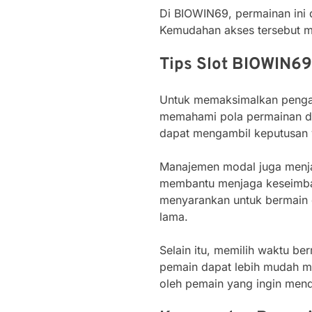
Di BIOWIN69, permainan ini
Kemudahan akses tersebut m
Tips Slot BIOWIN69
Untuk memaksimalkan pengala
memahami pola permainan dan
dapat mengambil keputusan y
Manajemen modal juga menja
membantu menjaga keseimba
menyarankan untuk bermain 
lama.
Selain itu, memilih waktu b
pemain dapat lebih mudah me
oleh pemain yang ingin men