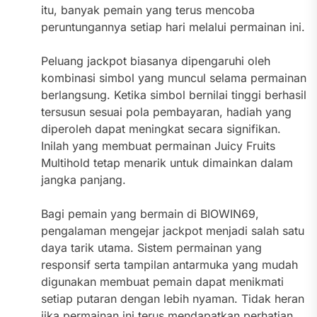
itu, banyak pemain yang terus mencoba
peruntungannya setiap hari melalui permainan ini.
Peluang jackpot biasanya dipengaruhi oleh
kombinasi simbol yang muncul selama permainan
berlangsung. Ketika simbol bernilai tinggi berhasil
tersusun sesuai pola pembayaran, hadiah yang
diperoleh dapat meningkat secara signifikan.
Inilah yang membuat permainan Juicy Fruits
Multihold tetap menarik untuk dimainkan dalam
jangka panjang.
Bagi pemain yang bermain di BIOWIN69,
pengalaman mengejar jackpot menjadi salah satu
daya tarik utama. Sistem permainan yang
responsif serta tampilan antarmuka yang mudah
digunakan membuat pemain dapat menikmati
setiap putaran dengan lebih nyaman. Tidak heran
jika permainan ini terus mendapatkan perhatian