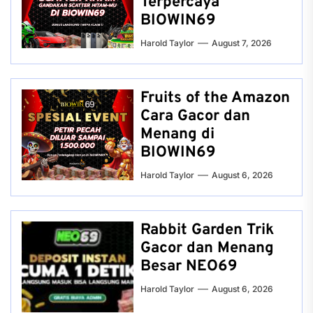
Terpercaya
BIOWIN69
Harold Taylor
August 7, 2026
Fruits of the Amazon
Cara Gacor dan
Menang di
BIOWIN69
Harold Taylor
August 6, 2026
Rabbit Garden Trik
Gacor dan Menang
Besar NEO69
Harold Taylor
August 6, 2026