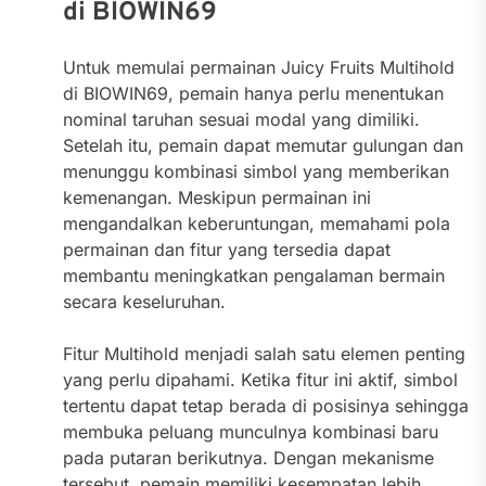
di BIOWIN69
Untuk memulai permainan Juicy Fruits Multihold
di BIOWIN69, pemain hanya perlu menentukan
nominal taruhan sesuai modal yang dimiliki.
Setelah itu, pemain dapat memutar gulungan dan
menunggu kombinasi simbol yang memberikan
kemenangan. Meskipun permainan ini
mengandalkan keberuntungan, memahami pola
permainan dan fitur yang tersedia dapat
membantu meningkatkan pengalaman bermain
secara keseluruhan.
Fitur Multihold menjadi salah satu elemen penting
yang perlu dipahami. Ketika fitur ini aktif, simbol
tertentu dapat tetap berada di posisinya sehingga
membuka peluang munculnya kombinasi baru
pada putaran berikutnya. Dengan mekanisme
tersebut, pemain memiliki kesempatan lebih