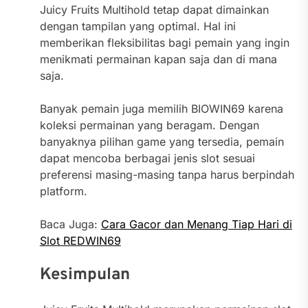
Juicy Fruits Multihold tetap dapat dimainkan
dengan tampilan yang optimal. Hal ini
memberikan fleksibilitas bagi pemain yang ingin
menikmati permainan kapan saja dan di mana
saja.
Banyak pemain juga memilih BIOWIN69 karena
koleksi permainan yang beragam. Dengan
banyaknya pilihan game yang tersedia, pemain
dapat mencoba berbagai jenis slot sesuai
preferensi masing-masing tanpa harus berpindah
platform.
Baca Juga:
Cara Gacor dan Menang Tiap Hari di
Slot REDWIN69
Kesimpulan