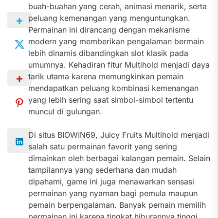
buah-buahan yang cerah, animasi menarik, serta
peluang kemenangan yang menguntungkan.
Permainan ini dirancang dengan mekanisme
modern yang memberikan pengalaman bermain
lebih dinamis dibandingkan slot klasik pada
umumnya. Kehadiran fitur Multihold menjadi daya
tarik utama karena memungkinkan pemain
mendapatkan peluang kombinasi kemenangan
yang lebih sering saat simbol-simbol tertentu
muncul di gulungan.
Di situs BIOWIN69, Juicy Fruits Multihold menjadi
salah satu permainan favorit yang sering
dimainkan oleh berbagai kalangan pemain. Selain
tampilannya yang sederhana dan mudah
dipahami, game ini juga menawarkan sensasi
permainan yang nyaman bagi pemula maupun
pemain berpengalaman. Banyak pemain memilih
permainan ini karena tingkat hiburannya tinggi