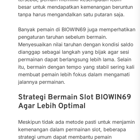
besar untuk mendapatkan kemenangan beruntun
tanpa harus mengandalkan satu putaran saja.
Banyak pemain di BIOWIN69 juga memperhatikan
pengaturan taruhan sebelum bermain.
Menyesuaikan nilai taruhan dengan kondisi saldo
dianggap sebagai langkah yang bijak agar sesi
permainan dapat berlangsung lebih lama. Selain
itu, bermain dengan tempo yang stabil sering kali
membuat pemain lebih fokus dalam mengamati
jalannya permainan.
Strategi Bermain Slot BIOWIN69
Agar Lebih Optimal
Meskipun tidak ada metode pasti untuk menjamin
kemenangan dalam permainan slot, beberapa
strategi umum dapat membantu pemain