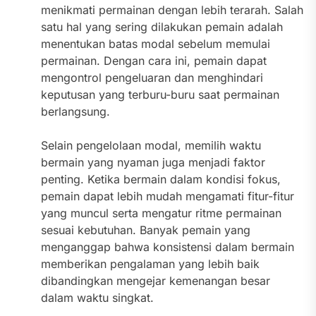
menikmati permainan dengan lebih terarah. Salah
satu hal yang sering dilakukan pemain adalah
menentukan batas modal sebelum memulai
permainan. Dengan cara ini, pemain dapat
mengontrol pengeluaran dan menghindari
keputusan yang terburu-buru saat permainan
berlangsung.
Selain pengelolaan modal, memilih waktu
bermain yang nyaman juga menjadi faktor
penting. Ketika bermain dalam kondisi fokus,
pemain dapat lebih mudah mengamati fitur-fitur
yang muncul serta mengatur ritme permainan
sesuai kebutuhan. Banyak pemain yang
menganggap bahwa konsistensi dalam bermain
memberikan pengalaman yang lebih baik
dibandingkan mengejar kemenangan besar
dalam waktu singkat.