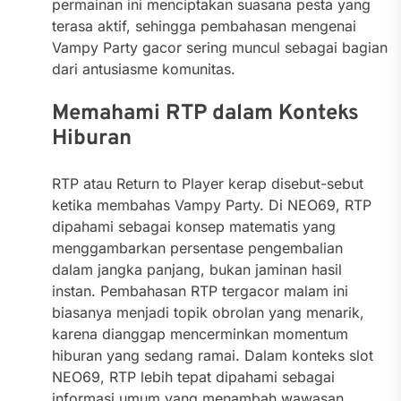
permainan ini menciptakan suasana pesta yang
terasa aktif, sehingga pembahasan mengenai
Vampy Party gacor sering muncul sebagai bagian
dari antusiasme komunitas.
Memahami RTP dalam Konteks
Hiburan
RTP atau Return to Player kerap disebut-sebut
ketika membahas Vampy Party. Di NEO69, RTP
dipahami sebagai konsep matematis yang
menggambarkan persentase pengembalian
dalam jangka panjang, bukan jaminan hasil
instan. Pembahasan RTP tergacor malam ini
biasanya menjadi topik obrolan yang menarik,
karena dianggap mencerminkan momentum
hiburan yang sedang ramai. Dalam konteks slot
NEO69, RTP lebih tepat dipahami sebagai
informasi umum yang menambah wawasan,