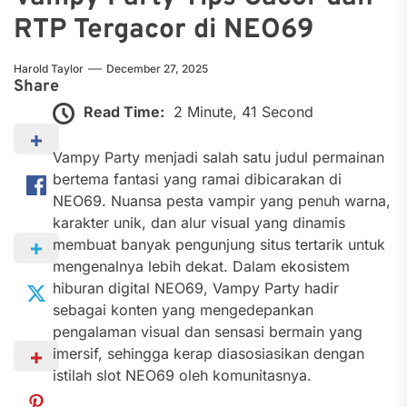
RTP Tergacor di NEO69
Harold Taylor
December 27, 2025
Share
Read Time:
2 Minute, 41 Second
Vampy Party menjadi salah satu judul permainan
bertema fantasi yang ramai dibicarakan di
NEO69. Nuansa pesta vampir yang penuh warna,
karakter unik, dan alur visual yang dinamis
membuat banyak pengunjung situs tertarik untuk
mengenalnya lebih dekat. Dalam ekosistem
hiburan digital NEO69, Vampy Party hadir
sebagai konten yang mengedepankan
pengalaman visual dan sensasi bermain yang
imersif, sehingga kerap diasosiasikan dengan
istilah slot NEO69 oleh komunitasnya.