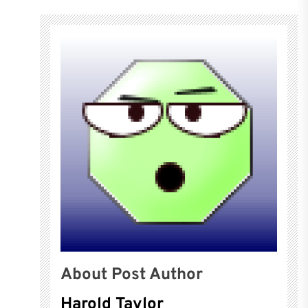
About Post Author
Harold Taylor