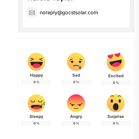
noreply@gocstsolar.com
Happy
Sad
Excited
0
%
0
%
0
%
Sleepy
Angry
Surprise
0
%
0
%
0
%