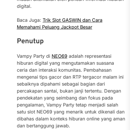
digital.
Baca Juga:
Trik Slot GASWIN dan Cara
Memahami Peluang Jackpot Besar
Penutup
Vampy Party di
NEO69
adalah representasi
hiburan digital yang mengutamakan suasana
ceria dan interaksi komunitas. Pembahasan
mengenai tips gacor dan RTP tergacor malam ini
sebaiknya dipahami sebagai bagian dari
percakapan santai, bukan janji tertentu. Dengan
pendekatan yang seimbang dan fokus pada
pengalaman, Vampy Party tetap menjadi salah
satu slot NEO69 yang menarik untuk dikenali dan
dibahas dalam konteks hiburan online yang aman
dan bertanggung jawab.