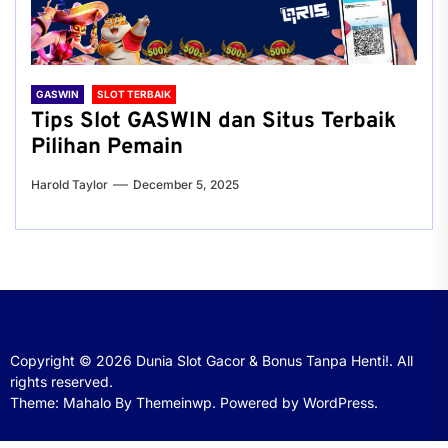
GASWIN
SLOT TERBAIK
Tips Slot GASWIN dan Situs Terbaik
Pilihan Pemain
Harold Taylor
December 5, 2025
Copyright © 2026
Dunia Slot Gacor & Bonus Tanpa Henti!.
All
rights reserved.
Theme: Mahalo By
Themeinwp.
Powered by
WordPress.