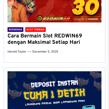
REDWIN69
SLOT TERBAIK
Cara Bermain Slot REDWIN69
dengan Maksimal Setiap Hari
Harold Taylor
December 5, 2025