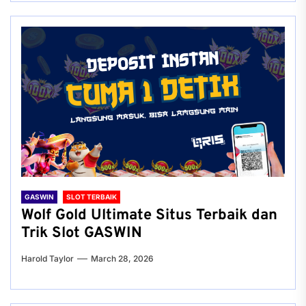
GASWIN
SLOT TERBAIK
Wolf Gold Ultimate Situs Terbaik dan
Trik Slot GASWIN
Harold Taylor
March 28, 2026