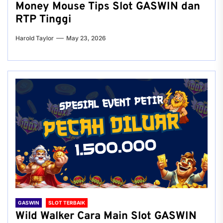
Money Mouse Tips Slot GASWIN dan
RTP Tinggi
Harold Taylor
May 23, 2026
GASWIN
SLOT TERBAIK
Wild Walker Cara Main Slot GASWIN