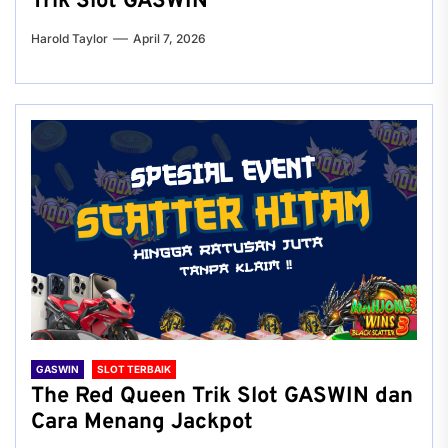
Trik Slot GASWIN
Harold Taylor
April 7, 2026
GASWIN
SLOT TERBAIK
The Red Queen Trik Slot GASWIN dan
Cara Menang Jackpot