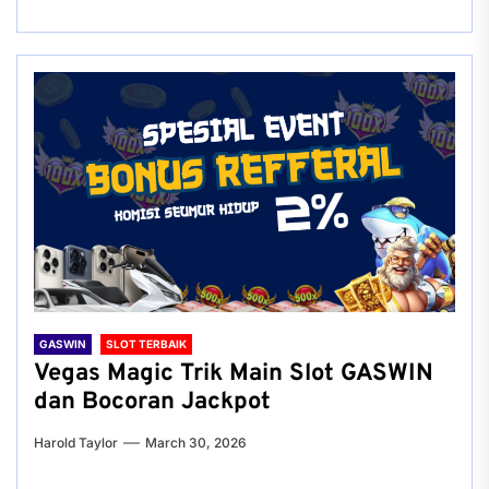
GASWIN
SLOT TERBAIK
Vegas Magic Trik Main Slot GASWIN
dan Bocoran Jackpot
Harold Taylor
March 30, 2026