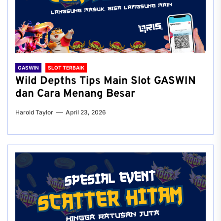
GASWIN
SLOT TERBAIK
Wild Depths Tips Main Slot GASWIN
dan Cara Menang Besar
Harold Taylor
April 23, 2026