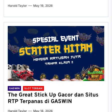
Harold Taylor
May 19, 2026
GASWIN
SLOT TERBAIK
The Great Stick Up Gacor dan Situs
RTP Terpanas di GASWIN
Harold Taylor
May 18, 2026