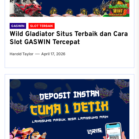
GASWIN
SLOT TERBAIK
Wild Gladiator Situs Terbaik dan Cara
Slot GASWIN Tercepat
Harold Taylor
April 17, 2026