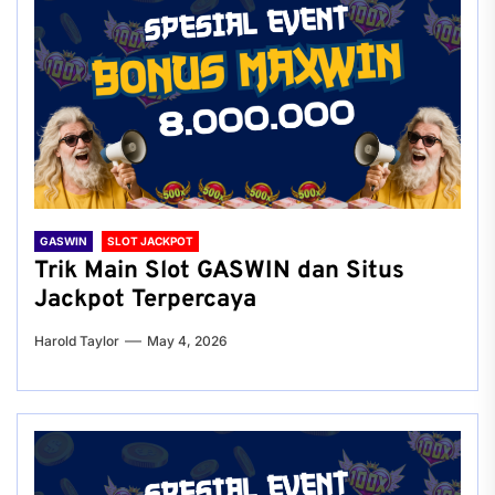
GASWIN
SLOT JACKPOT
Trik Main Slot GASWIN dan Situs
Jackpot Terpercaya
Harold Taylor
May 4, 2026