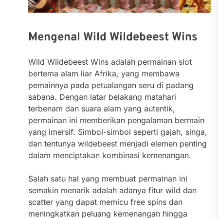
Mengenal Wild Wildebeest Wins
Wild Wildebeest Wins adalah permainan slot
bertema alam liar Afrika, yang membawa
pemainnya pada petualangan seru di padang
sabana. Dengan latar belakang matahari
terbenam dan suara alam yang autentik,
permainan ini memberikan pengalaman bermain
yang imersif. Simbol-simbol seperti gajah, singa,
dan tentunya wildebeest menjadi elemen penting
dalam menciptakan kombinasi kemenangan.
Salah satu hal yang membuat permainan ini
semakin menarik adalah adanya fitur wild dan
scatter yang dapat memicu free spins dan
meningkatkan peluang kemenangan hingga