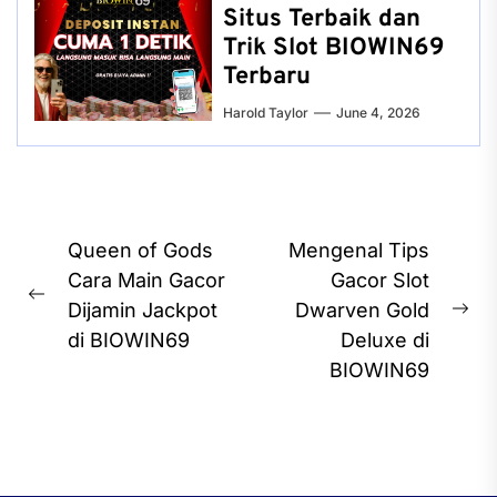
Situs Terbaik dan
Trik Slot BIOWIN69
Terbaru
Harold Taylor
June 4, 2026
Post
Queen of Gods
Mengenal Tips
navigation
Cara Main Gacor
Gacor Slot
Previous
Dijamin Jackpot
Dwarven Gold
Ne
post:
di BIOWIN69
Deluxe di
pos
BIOWIN69