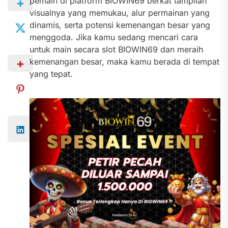
pemain di platform BIOWIN69 berkat tampilan
visualnya yang memukau, alur permainan yang
dinamis, serta potensi kemenangan besar yang
menggoda. Jika kamu sedang mencari cara
untuk main secara slot BIOWIN69 dan meraih
kemenangan besar, maka kamu berada di tempat
yang tepat.