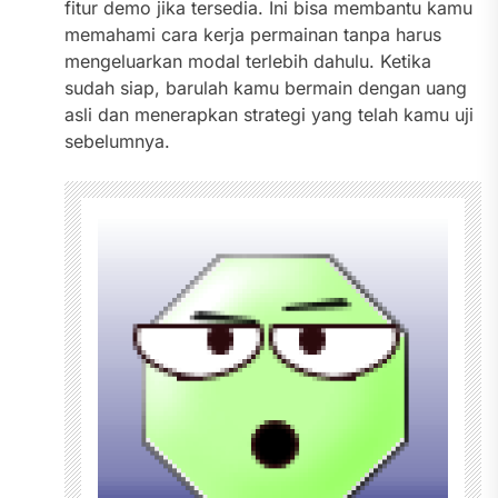
fitur demo jika tersedia. Ini bisa membantu kamu
memahami cara kerja permainan tanpa harus
mengeluarkan modal terlebih dahulu. Ketika
sudah siap, barulah kamu bermain dengan uang
asli dan menerapkan strategi yang telah kamu uji
sebelumnya.