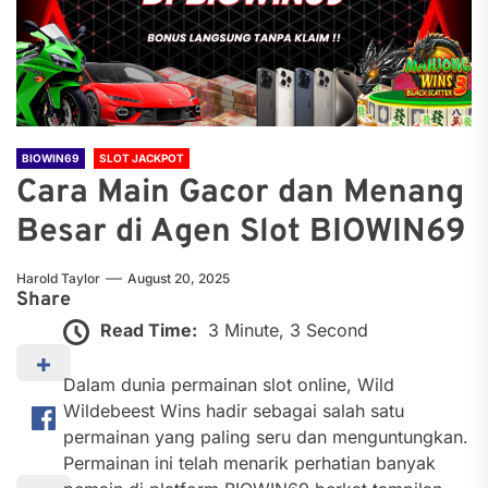
BIOWIN69
SLOT JACKPOT
Cara Main Gacor dan Menang
Besar di Agen Slot BIOWIN69
Harold Taylor
August 20, 2025
Share
Read Time:
3 Minute, 3 Second
Dalam dunia permainan slot online, Wild
Wildebeest Wins hadir sebagai salah satu
permainan yang paling seru dan menguntungkan.
Permainan ini telah menarik perhatian banyak