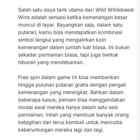
Salah satu daya tarik utama dari Wild Wildebeest
Wins adalah sensasi ketika kemenangan besar
muncul di layar. Bayangkan saja, dalam satu
putaran, kamu bisa mendapatkan kombinasi
simbol langka yang mengalirkan koin
kemenangan dalam jumlah luar biasa. Ini bukan
sekadar permainan biasa, tapi juga bentuk
hiburan yang mendebarkan.
Free spin dalam game ini bisa memberikan
hingga puluhan putaran gratis dengan pengali
kemenangan yang meningkat. Bahkan dalam
beberapa kasus, pemain bisa menggandakan
modal awal mereka hanya dalam satu sesi
permainan. Inilah yang membuat banyak orang
ketagihan dan terus kembali untuk mencoba
keberuntungan mereka lagi dan lagi.