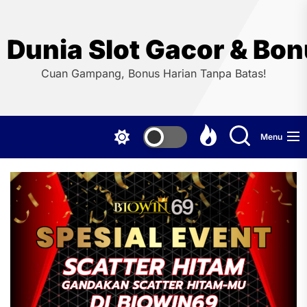
Skip
to
the
Dunia Slot Gacor & Bon
content
Cuan Gampang, Bonus Harian Tanpa Batas!
Menu