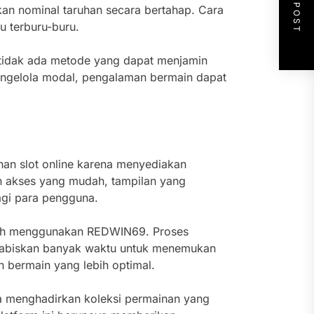
NEXT POST
an nominal taruhan secara bertahap. Cara
 terburu-buru.
 tidak ada metode yang dapat menjamin
engelola modal, pengalaman bermain dapat
nan slot online karena menyediakan
n akses yang mudah, tampilan yang
gi para pengguna.
tah menggunakan REDWIN69. Proses
ghabiskan banyak waktu untuk menemukan
n bermain yang lebih optimal.
na menghadirkan koleksi permainan yang