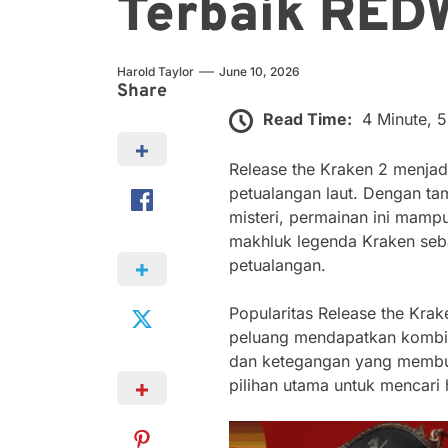
Terbaik RED
Harold Taylor
June 10, 2026
Share
Read Time:
4 Minute, 
Release the Kraken 2 menjad
petualangan laut. Dengan tam
misteri, permainan ini mam
makhluk legenda Kraken seba
petualangan.
Popularitas Release the Krak
peluang mendapatkan kombin
dan ketegangan yang membuat
pilihan utama untuk mencari