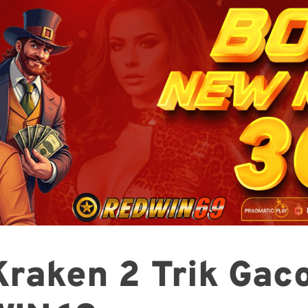
Kraken 2 Trik Gaco