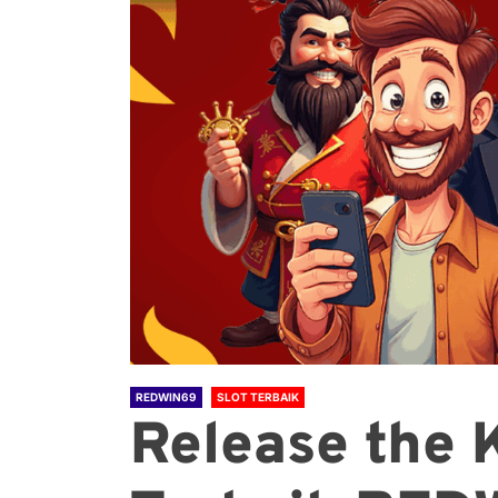
REDWIN69
SLOT TERBAIK
Release the 