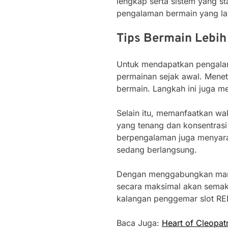
lengkap serta sistem yang s
pengalaman bermain yang lan
Tips Bermain Lebih
Untuk mendapatkan pengalam
permainan sejak awal. Mene
bermain. Langkah ini juga me
Selain itu, memanfaatkan wa
yang tenang dan konsentras
berpengalaman juga menyara
sedang berlangsung.
Dengan menggabungkan mana
secara maksimal akan semakin
kalangan penggemar slot R
Baca Juga:
Heart of Cleopa