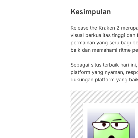
Kesimpulan
Release the Kraken 2 merup
visual berkualitas tinggi d
permainan yang seru bagi b
baik dan memahami ritme per
Sebagai situs terbaik hari i
platform yang nyaman, respo
dukungan platform yang bai