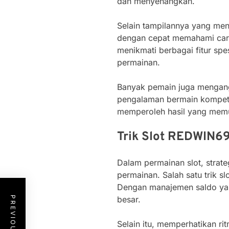
dan menyenangkan.
Selain tampilannya yang men
dengan cepat memahami cara 
menikmati berbagai fitur sp
permainan.
Banyak pemain juga mengang
pengalaman bermain kompeti
memperoleh hasil yang memu
Trik Slot REDWIN69
Dalam permainan slot, strat
permainan. Salah satu trik 
Dengan manajemen saldo yang
besar.
Selain itu, memperhatikan r