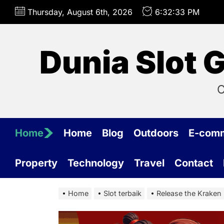
Skip
Thursday, August 6th, 2026
6:32:34 PM
to
the
content
Dunia Slot 
C
Home
Home
Blog
Outdoors
E-com
Property
Technology
Travel
Contact
Home
Slot terbaik
Release the Kraken