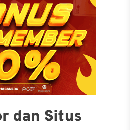
r dan Situs