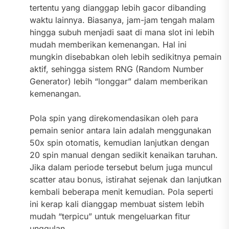
tertentu yang dianggap lebih gacor dibanding
waktu lainnya. Biasanya, jam-jam tengah malam
hingga subuh menjadi saat di mana slot ini lebih
mudah memberikan kemenangan. Hal ini
mungkin disebabkan oleh lebih sedikitnya pemain
aktif, sehingga sistem RNG (Random Number
Generator) lebih “longgar” dalam memberikan
kemenangan.
Pola spin yang direkomendasikan oleh para
pemain senior antara lain adalah menggunakan
50x spin otomatis, kemudian lanjutkan dengan
20 spin manual dengan sedikit kenaikan taruhan.
Jika dalam periode tersebut belum juga muncul
scatter atau bonus, istirahat sejenak dan lanjutkan
kembali beberapa menit kemudian. Pola seperti
ini kerap kali dianggap membuat sistem lebih
mudah “terpicu” untuk mengeluarkan fitur
unggulan.