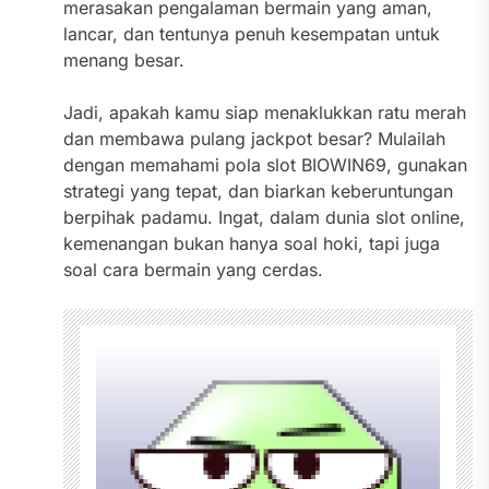
merasakan pengalaman bermain yang aman,
lancar, dan tentunya penuh kesempatan untuk
menang besar.
Jadi, apakah kamu siap menaklukkan ratu merah
dan membawa pulang jackpot besar? Mulailah
dengan memahami pola slot BIOWIN69, gunakan
strategi yang tepat, dan biarkan keberuntungan
berpihak padamu. Ingat, dalam dunia slot online,
kemenangan bukan hanya soal hoki, tapi juga
soal cara bermain yang cerdas.