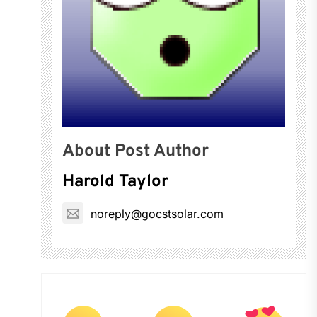
About Post Author
Harold Taylor
noreply@gocstsolar.com