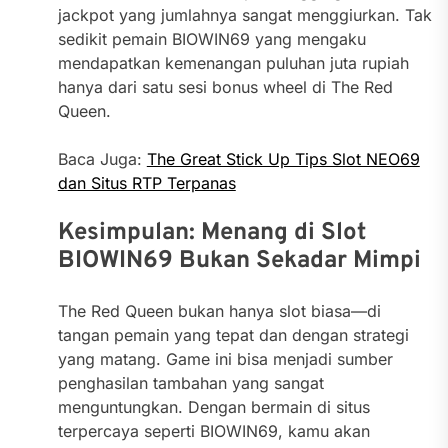
jackpot yang jumlahnya sangat menggiurkan. Tak
sedikit pemain BIOWIN69 yang mengaku
mendapatkan kemenangan puluhan juta rupiah
hanya dari satu sesi bonus wheel di The Red
Queen.
Baca Juga:
The Great Stick Up Tips Slot NEO69
dan Situs RTP Terpanas
Kesimpulan: Menang di Slot
BIOWIN69 Bukan Sekadar Mimpi
The Red Queen bukan hanya slot biasa—di
tangan pemain yang tepat dan dengan strategi
yang matang. Game ini bisa menjadi sumber
penghasilan tambahan yang sangat
menguntungkan. Dengan bermain di situs
terpercaya seperti BIOWIN69, kamu akan