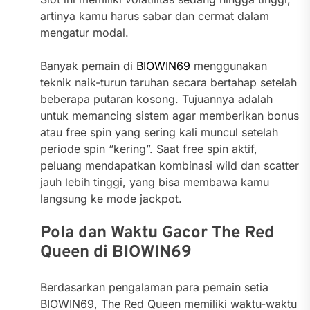
artinya kamu harus sabar dan cermat dalam
mengatur modal.
Banyak pemain di
BIOWIN69
menggunakan
teknik naik-turun taruhan secara bertahap setelah
beberapa putaran kosong. Tujuannya adalah
untuk memancing sistem agar memberikan bonus
atau free spin yang sering kali muncul setelah
periode spin “kering”. Saat free spin aktif,
peluang mendapatkan kombinasi wild dan scatter
jauh lebih tinggi, yang bisa membawa kamu
langsung ke mode jackpot.
Pola dan Waktu Gacor The Red
Queen di BIOWIN69
Berdasarkan pengalaman para pemain setia
BIOWIN69, The Red Queen memiliki waktu-waktu