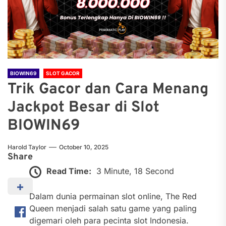
BIOWIN69
SLOT GACOR
Trik Gacor dan Cara Menang
Jackpot Besar di Slot
BIOWIN69
Harold Taylor
October 10, 2025
Share
Read Time:
3 Minute, 18 Second
Dalam dunia permainan slot online, The Red
Queen menjadi salah satu game yang paling
digemari oleh para pecinta slot Indonesia.