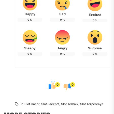
Happy
Sad
Excited
0
%
0
%
0
%
Sleepy
Angry
Surprise
0
%
0
%
0
%
0
0
In
Slot Gacor
,
Slot Jackpot
,
Slot Terbaik
,
Slot Terpercaya