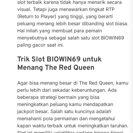
slot terbaik karena tidak hanya menarik secara
visual. Tetapi juga menawarkan tingkat RTP
(Return to Player) yang tinggi, yang berarti
peluang menang lebih besar dibanding slot biasa.
Hal inilah yang membuat para pemain
menyebutnya sebagai salah satu slot BIOWIN69
paling gacor saat ini.
Trik Slot BIOWIN69 untuk
Menang The Red Queen
Agar bisa menang besar di The Red Queen, kamu
perlu lebih dari sekadar keberuntungan. Ada
beberapa strategi bermain yang bisa
meningkatkan peluang kamu mendapatkan
jackpot besar. Salah satu kuncinya adalah
memahami pola permainan dan mengetahui
kapan waktu terbaik untuk meningkatkan taruhan.
Slot ini memiliki volatilitas sedang hingga tinggi,