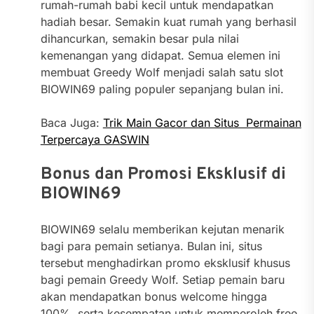
rumah-rumah babi kecil untuk mendapatkan
hadiah besar. Semakin kuat rumah yang berhasil
dihancurkan, semakin besar pula nilai
kemenangan yang didapat. Semua elemen ini
membuat Greedy Wolf menjadi salah satu slot
BIOWIN69 paling populer sepanjang bulan ini.
Baca Juga:
Trik Main Gacor dan Situs Permainan
Terpercaya GASWIN
Bonus dan Promosi Eksklusif di
BIOWIN69
BIOWIN69 selalu memberikan kejutan menarik
bagi para pemain setianya. Bulan ini, situs
tersebut menghadirkan promo eksklusif khusus
bagi pemain Greedy Wolf. Setiap pemain baru
akan mendapatkan bonus welcome hingga
100%, serta kesempatan untuk memperoleh free