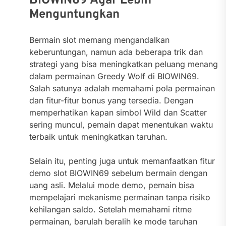
BIOWIN69 Agar Lebih
Menguntungkan
Bermain slot memang mengandalkan
keberuntungan, namun ada beberapa trik dan
strategi yang bisa meningkatkan peluang menang
dalam permainan Greedy Wolf di BIOWIN69.
Salah satunya adalah memahami pola permainan
dan fitur-fitur bonus yang tersedia. Dengan
memperhatikan kapan simbol Wild dan Scatter
sering muncul, pemain dapat menentukan waktu
terbaik untuk meningkatkan taruhan.
Selain itu, penting juga untuk memanfaatkan fitur
demo slot BIOWIN69 sebelum bermain dengan
uang asli. Melalui mode demo, pemain bisa
mempelajari mekanisme permainan tanpa risiko
kehilangan saldo. Setelah memahami ritme
permainan, barulah beralih ke mode taruhan