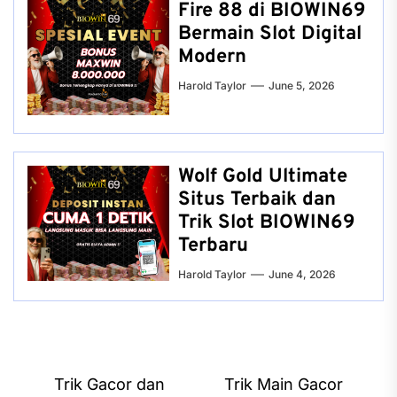
Fire 88 di BIOWIN69
Bermain Slot Digital
Modern
Harold Taylor
June 5, 2026
Wolf Gold Ultimate
Situs Terbaik dan
Trik Slot BIOWIN69
Terbaru
Harold Taylor
June 4, 2026
Post
Trik Gacor dan
Trik Main Gacor