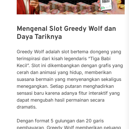
Mengenal Slot Greedy Wolf dan
Daya Tariknya
Greedy Wolf adalah slot bertema dongeng yang
terinspirasi dari kisah legendaris “Tiga Babi
Kecil”. Slot ini dikembangkan dengan grafis yang
cerah dan animasi yang hidup, memberikan
suasana bermain yang menyenangkan sekaligus
menegangkan. Setiap putaran menghadirkan
sensasi baru karena adanya fitur interaktif yang
dapat mengubah hasil permainan secara
dramatis.
Dengan format 5 gulungan dan 20 garis
pembayaran, Greedy Wolf memberikan peluang