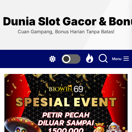
Skip
to
the
Dunia Slot Gacor & Bon
content
Cuan Gampang, Bonus Harian Tanpa Batas!
Menu