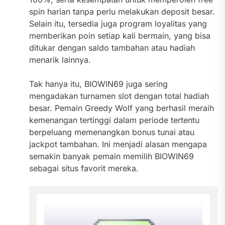
spin harian tanpa perlu melakukan deposit besar.
Selain itu, tersedia juga program loyalitas yang
memberikan poin setiap kali bermain, yang bisa
ditukar dengan saldo tambahan atau hadiah
menarik lainnya.
Tak hanya itu, BIOWIN69 juga sering
mengadakan turnamen slot dengan total hadiah
besar. Pemain Greedy Wolf yang berhasil meraih
kemenangan tertinggi dalam periode tertentu
berpeluang memenangkan bonus tunai atau
jackpot tambahan. Ini menjadi alasan mengapa
semakin banyak pemain memilih BIOWIN69
sebagai situs favorit mereka.