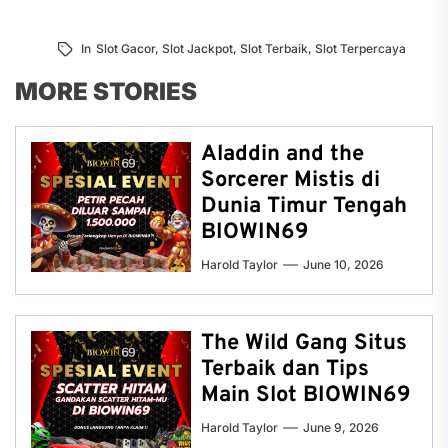
In
Slot Gacor
,
Slot Jackpot
,
Slot Terbaik
,
Slot Terpercaya
MORE STORIES
Aladdin and the
Sorcerer Mistis di
Dunia Timur Tengah
BIOWIN69
Harold Taylor
June 10, 2026
The Wild Gang Situs
Terbaik dan Tips
Main Slot BIOWIN69
Harold Taylor
June 9, 2026