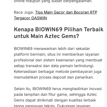
online maupun yang sudah berpengalaman.
Baca Juga:
Tips Main Gacor dan Bocoran RTP
Tergacor GASWIN
Kenapa BIOWIN69 Pilihan Terbaik
untuk Main Aztec Gems?
BIOWIN69 menawarkan lebih dari sekadar
platform bermain; situs ini memberikan layanan
profesional dan sistem keamanan yang membuat
setiap transaksi dan data pemain terlindungi.
Ketersediaan berbagai metode pembayaran juga
memudahkan proses deposit dan penarikan.
Selain itu, BIOWIN69 terus menghadirkan inovasi
pada tampilan dan fitur game, sehingga Aztec
Gems dapat dinikmati dengan kualitas terbaik
tanpa gangguan teknis. Dukungan layanan