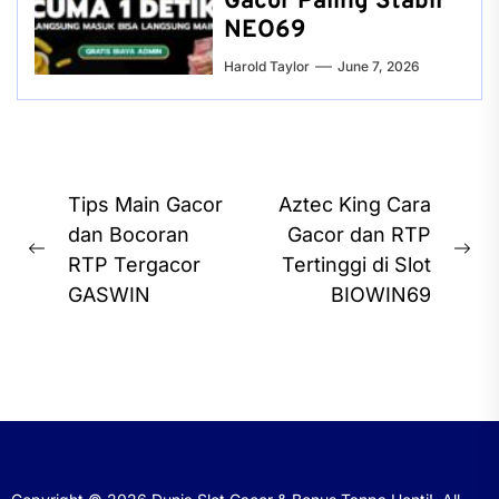
Gacor Paling Stabil
NEO69
Harold Taylor
June 7, 2026
Post
Tips Main Gacor
Aztec King Cara
navigation
dan Bocoran
Gacor dan RTP
Previous
Ne
RTP Tergacor
Tertinggi di Slot
post:
pos
GASWIN
BIOWIN69