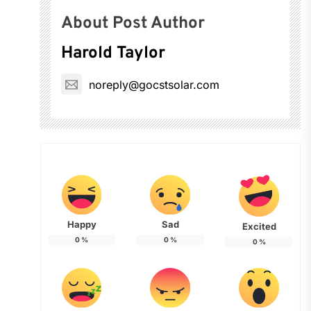
About Post Author
Harold Taylor
noreply@gocstsolar.com
Happy
Sad
Excited
0
%
0
%
0
%