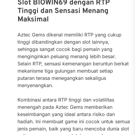
Slot BIOWIN69 dengan RTP
Tinggi dan Sensasi Menang
Maksimal
Aztec Gems dikenal memiliki RTP yang cukup
tinggi dibandingkan dengan slot lainnya,
sehingga sangat cocok bagi pemain yang
menginginkan peluang menang lebih besar.
Selain RTP, sensasi kemenangan beruntun berkat
mekanisme tiga gulungan membuat setiap
putaran terasa menegangkan sekaligus
menyenangkan.
Kombinasi antara RTP tinggi dan volatilitas
menengah pada Aztec Gems memberikan
keseimbangan yang ideal antara risiko dan
hadiah. Ini membuat game ini cocok untuk semua
jenis pemain, baik yang baru mencoba dunia slot