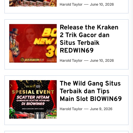
Harold Taylor
June 10, 2026
Release the Kraken
2 Trik Gacor dan
Situs Terbaik
REDWIN69
Harold Taylor
June 10, 2026
The Wild Gang Situs
Terbaik dan Tips
Main Slot BIOWIN69
Harold Taylor
June 9, 2026