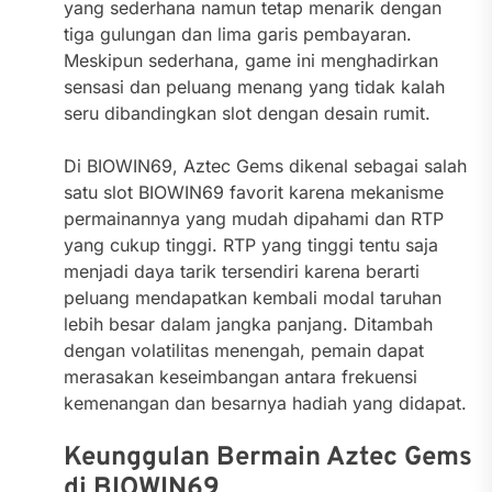
yang sederhana namun tetap menarik dengan
tiga gulungan dan lima garis pembayaran.
Meskipun sederhana, game ini menghadirkan
sensasi dan peluang menang yang tidak kalah
seru dibandingkan slot dengan desain rumit.
Di BIOWIN69, Aztec Gems dikenal sebagai salah
satu slot BIOWIN69 favorit karena mekanisme
permainannya yang mudah dipahami dan RTP
yang cukup tinggi. RTP yang tinggi tentu saja
menjadi daya tarik tersendiri karena berarti
peluang mendapatkan kembali modal taruhan
lebih besar dalam jangka panjang. Ditambah
dengan volatilitas menengah, pemain dapat
merasakan keseimbangan antara frekuensi
kemenangan dan besarnya hadiah yang didapat.
Keunggulan Bermain Aztec Gems
di BIOWIN69