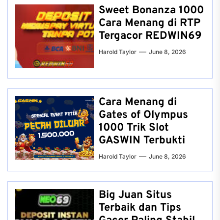
Sweet Bonanza 1000
Cara Menang di RTP
Tergacor REDWIN69
Harold Taylor
June 8, 2026
Cara Menang di
Gates of Olympus
1000 Trik Slot
GASWIN Terbukti
Harold Taylor
June 8, 2026
Big Juan Situs
Terbaik dan Tips