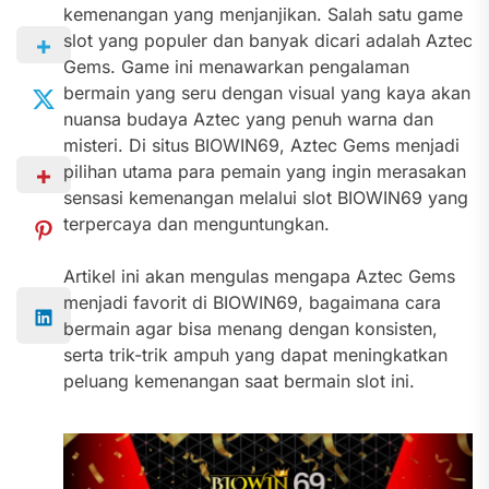
kemenangan yang menjanjikan. Salah satu game
slot yang populer dan banyak dicari adalah Aztec
Gems. Game ini menawarkan pengalaman
bermain yang seru dengan visual yang kaya akan
nuansa budaya Aztec yang penuh warna dan
misteri. Di situs BIOWIN69, Aztec Gems menjadi
pilihan utama para pemain yang ingin merasakan
sensasi kemenangan melalui slot BIOWIN69 yang
terpercaya dan menguntungkan.
Artikel ini akan mengulas mengapa Aztec Gems
menjadi favorit di BIOWIN69, bagaimana cara
bermain agar bisa menang dengan konsisten,
serta trik-trik ampuh yang dapat meningkatkan
peluang kemenangan saat bermain slot ini.