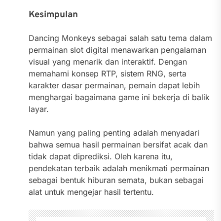
Kesimpulan
Dancing Monkeys sebagai salah satu tema dalam
permainan slot digital menawarkan pengalaman
visual yang menarik dan interaktif. Dengan
memahami konsep RTP, sistem RNG, serta
karakter dasar permainan, pemain dapat lebih
menghargai bagaimana game ini bekerja di balik
layar.
Namun yang paling penting adalah menyadari
bahwa semua hasil permainan bersifat acak dan
tidak dapat diprediksi. Oleh karena itu,
pendekatan terbaik adalah menikmati permainan
sebagai bentuk hiburan semata, bukan sebagai
alat untuk mengejar hasil tertentu.