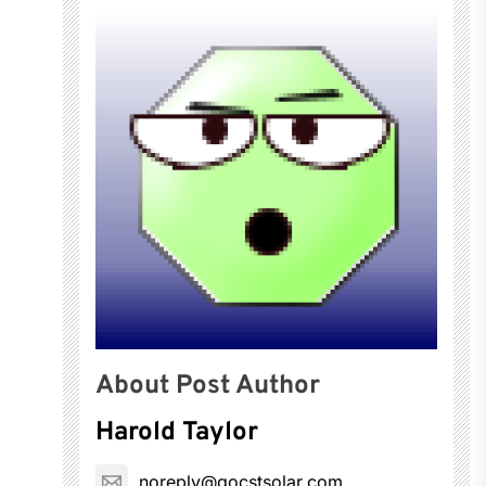
About Post Author
Harold Taylor
noreply@gocstsolar.com