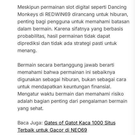
Meskipun permainan slot digital seperti Dancing
Monkeys di REDWIN69 dirancang untuk hiburan,
penting bagi pengguna untuk memahami batasan
dalam bermain. Karena sifatnya yang berbasis
probabilitas, hasil permainan tidak dapat
diprediksi dan tidak ada strategi pasti untuk
menang.
Bermain secara bertanggung jawab berarti
memahami bahwa permainan ini sebaiknya
digunakan sebagai hiburan, bukan sebagai cara
untuk mendapatkan keuntungan finansial.
Mengatur waktu bermain dan memahami risiko
adalah bagian penting dari pengalaman bermain
yang sehat.
Baca Juga:
Gates of Gatot Kaca 1000 Situs
Terbaik untuk Gacor di NEO69