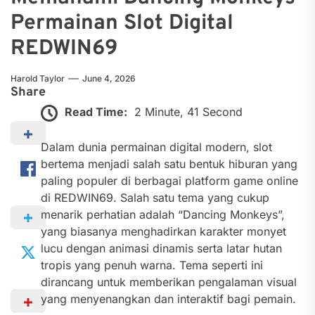
Permainan Slot Digital
REDWIN69
Harold Taylor
June 4, 2026
Share
Read Time:
2 Minute, 41 Second
Dalam dunia permainan digital modern, slot
bertema menjadi salah satu bentuk hiburan yang
paling populer di berbagai platform game online
di REDWIN69. Salah satu tema yang cukup
menarik perhatian adalah “Dancing Monkeys”,
yang biasanya menghadirkan karakter monyet
lucu dengan animasi dinamis serta latar hutan
tropis yang penuh warna. Tema seperti ini
dirancang untuk memberikan pengalaman visual
yang menyenangkan dan interaktif bagi pemain.