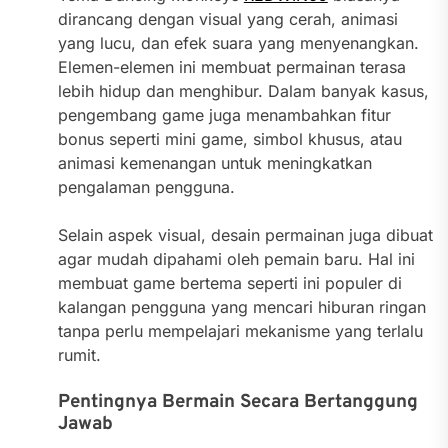
dirancang dengan visual yang cerah, animasi
yang lucu, dan efek suara yang menyenangkan.
Elemen-elemen ini membuat permainan terasa
lebih hidup dan menghibur. Dalam banyak kasus,
pengembang game juga menambahkan fitur
bonus seperti mini game, simbol khusus, atau
animasi kemenangan untuk meningkatkan
pengalaman pengguna.
Selain aspek visual, desain permainan juga dibuat
agar mudah dipahami oleh pemain baru. Hal ini
membuat game bertema seperti ini populer di
kalangan pengguna yang mencari hiburan ringan
tanpa perlu mempelajari mekanisme yang terlalu
rumit.
Pentingnya Bermain Secara Bertanggung
Jawab