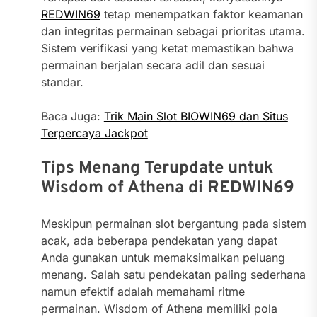
REDWIN69
tetap menempatkan faktor keamanan
dan integritas permainan sebagai prioritas utama.
Sistem verifikasi yang ketat memastikan bahwa
permainan berjalan secara adil dan sesuai
standar.
Baca Juga:
Trik Main Slot BIOWIN69 dan Situs
Terpercaya Jackpot
Tips Menang Terupdate untuk
Wisdom of Athena di REDWIN69
Meskipun permainan slot bergantung pada sistem
acak, ada beberapa pendekatan yang dapat
Anda gunakan untuk memaksimalkan peluang
menang. Salah satu pendekatan paling sederhana
namun efektif adalah memahami ritme
permainan. Wisdom of Athena memiliki pola