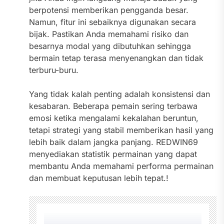
berpotensi memberikan pengganda besar.
Namun, fitur ini sebaiknya digunakan secara
bijak. Pastikan Anda memahami risiko dan
besarnya modal yang dibutuhkan sehingga
bermain tetap terasa menyenangkan dan tidak
terburu-buru.
Yang tidak kalah penting adalah konsistensi dan
kesabaran. Beberapa pemain sering terbawa
emosi ketika mengalami kekalahan beruntun,
tetapi strategi yang stabil memberikan hasil yang
lebih baik dalam jangka panjang. REDWIN69
menyediakan statistik permainan yang dapat
membantu Anda memahami performa permainan
dan membuat keputusan lebih tepat.!