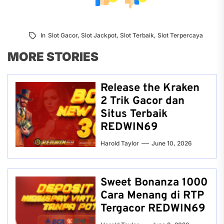
In
Slot Gacor
,
Slot Jackpot
,
Slot Terbaik
,
Slot Terpercaya
MORE STORIES
Release the Kraken
2 Trik Gacor dan
Situs Terbaik
REDWIN69
Harold Taylor
June 10, 2026
Sweet Bonanza 1000
Cara Menang di RTP
Tergacor REDWIN69