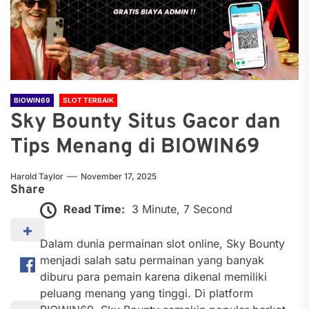
BIOWIN69
SLOT TERBAIK
Sky Bounty Situs Gacor dan
Tips Menang di BIOWIN69
Harold Taylor
November 17, 2025
Share
Read Time:
3 Minute, 7 Second
Dalam dunia permainan slot online, Sky Bounty
menjadi salah satu permainan yang banyak
diburu para pemain karena dikenal memiliki
peluang menang yang tinggi. Di platform