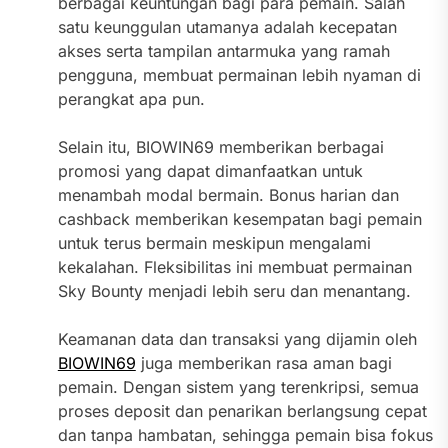
berbagai keuntungan bagi para pemain. Salah
satu keunggulan utamanya adalah kecepatan
akses serta tampilan antarmuka yang ramah
pengguna, membuat permainan lebih nyaman di
perangkat apa pun.
Selain itu, BIOWIN69 memberikan berbagai
promosi yang dapat dimanfaatkan untuk
menambah modal bermain. Bonus harian dan
cashback memberikan kesempatan bagi pemain
untuk terus bermain meskipun mengalami
kekalahan. Fleksibilitas ini membuat permainan
Sky Bounty menjadi lebih seru dan menantang.
Keamanan data dan transaksi yang dijamin oleh
BIOWIN69
juga memberikan rasa aman bagi
pemain. Dengan sistem yang terenkripsi, semua
proses deposit dan penarikan berlangsung cepat
dan tanpa hambatan, sehingga pemain bisa fokus