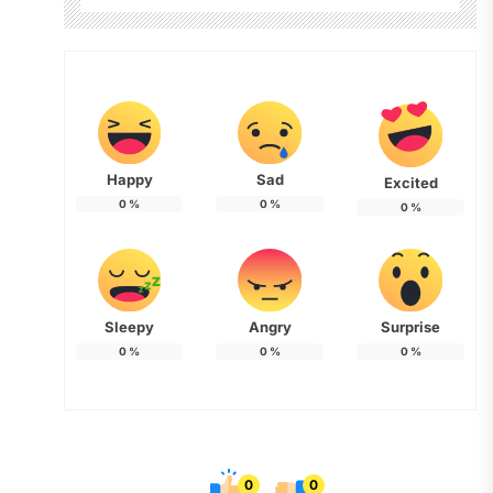
Happy
Sad
Excited
0
%
0
%
0
%
Sleepy
Angry
Surprise
0
%
0
%
0
%
0
0