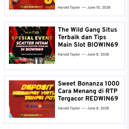
Harold Taylor
June 10, 2026
The Wild Gang Situs
Terbaik dan Tips
Main Slot BIOWIN69
Harold Taylor
June 9, 2026
Sweet Bonanza 1000
Cara Menang di RTP
Tergacor REDWIN69
Harold Taylor
June 8, 2026