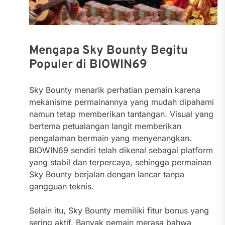
Mengapa Sky Bounty Begitu
Populer di BIOWIN69
Sky Bounty menarik perhatian pemain karena
mekanisme permainannya yang mudah dipahami
namun tetap memberikan tantangan. Visual yang
bertema petualangan langit memberikan
pengalaman bermain yang menyenangkan.
BIOWIN69 sendiri telah dikenal sebagai platform
yang stabil dan terpercaya, sehingga permainan
Sky Bounty berjalan dengan lancar tanpa
gangguan teknis.
Selain itu, Sky Bounty memiliki fitur bonus yang
sering aktif. Banyak pemain merasa bahwa