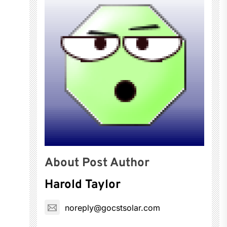
About Post Author
Harold Taylor
noreply@gocstsolar.com