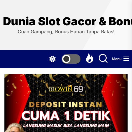
Skip
to
the
Dunia Slot Gacor & Bon
content
Cuan Gampang, Bonus Harian Tanpa Batas!
Menu