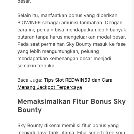
besar.
Selain itu, manfaatkan bonus yang diberikan
BIOWIN69 sebagai amunisi tambahan. Dengan
cara ini, pemain bisa mendapatkan lebih banyak
putaran tanpa harus mengeluarkan modal besar.
Pada saat permainan Sky Bounty masuk ke fase
yang lebih menguntungkan, peluang
mendapatkan kemenangan besar menjadi
semakin terbuka.
Baca Juga:
Tips Slot REDWIN69 dan Cara
Menang Jackpot Terpercaya
Memaksimalkan Fitur Bonus Sky
Bounty
Sky Bounty dikenal memiliki fitur bonus yang
menjadi daya tarik utama. Fitur seperti free spin,