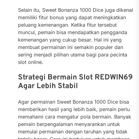
Selain itu, Sweet Bonanza 1000 Dice juga dikenal
memiliki fitur bonus yang dapat meningkatkan
peluang kemenangan. Ketika fitur tersebut
muncul, pemain bisa mendapatkan pengganda
kemenangan yang cukup besar. Hal ini yang
membuat permainan ini semakin populer dan
sering menjadi pilihan utama bagi para pecinta
slot online.
Strategi Bermain Slot REDWIN69
Agar Lebih Stabil
Agar permainan Sweet Bonanza 1000 Dice bisa
memberikan hasil yang lebih baik, pemain perlu
memahami cara mengatur pola bermain. Banyak
pemain berpengalaman menyarankan untuk
memulai permainan dengan taruhan yang tidak