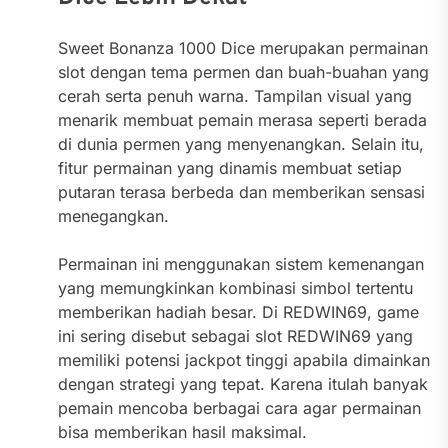
Sweet Bonanza 1000 Dice merupakan permainan
slot dengan tema permen dan buah-buahan yang
cerah serta penuh warna. Tampilan visual yang
menarik membuat pemain merasa seperti berada
di dunia permen yang menyenangkan. Selain itu,
fitur permainan yang dinamis membuat setiap
putaran terasa berbeda dan memberikan sensasi
menegangkan.
Permainan ini menggunakan sistem kemenangan
yang memungkinkan kombinasi simbol tertentu
memberikan hadiah besar. Di REDWIN69, game
ini sering disebut sebagai slot REDWIN69 yang
memiliki potensi jackpot tinggi apabila dimainkan
dengan strategi yang tepat. Karena itulah banyak
pemain mencoba berbagai cara agar permainan
bisa memberikan hasil maksimal.