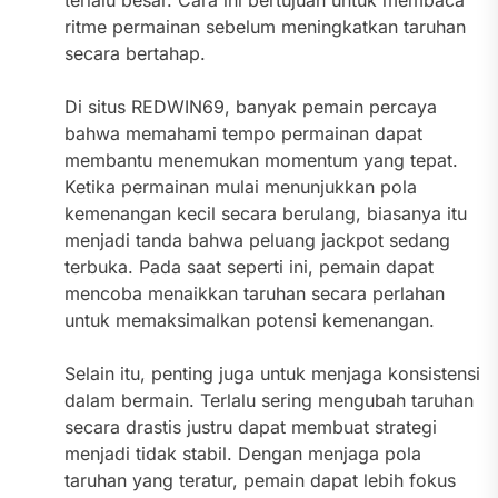
terlalu besar. Cara ini bertujuan untuk membaca
ritme permainan sebelum meningkatkan taruhan
secara bertahap.
Di situs REDWIN69, banyak pemain percaya
bahwa memahami tempo permainan dapat
membantu menemukan momentum yang tepat.
Ketika permainan mulai menunjukkan pola
kemenangan kecil secara berulang, biasanya itu
menjadi tanda bahwa peluang jackpot sedang
terbuka. Pada saat seperti ini, pemain dapat
mencoba menaikkan taruhan secara perlahan
untuk memaksimalkan potensi kemenangan.
Selain itu, penting juga untuk menjaga konsistensi
dalam bermain. Terlalu sering mengubah taruhan
secara drastis justru dapat membuat strategi
menjadi tidak stabil. Dengan menjaga pola
taruhan yang teratur, pemain dapat lebih fokus