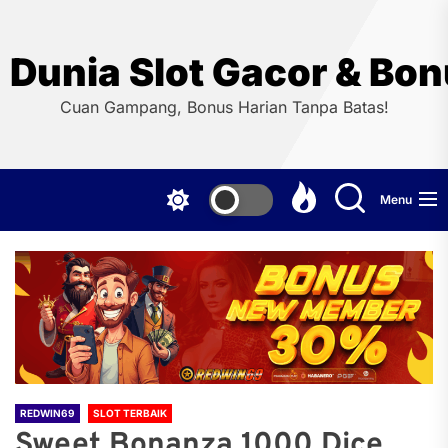
Skip
to
the
Dunia Slot Gacor & Bon
content
Cuan Gampang, Bonus Harian Tanpa Batas!
Menu
REDWIN69
SLOT TERBAIK
Sweet Bonanza 1000 Dice