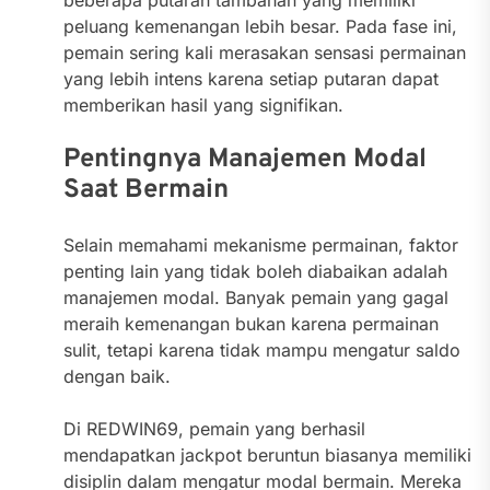
beberapa putaran tambahan yang memiliki
peluang kemenangan lebih besar. Pada fase ini,
pemain sering kali merasakan sensasi permainan
yang lebih intens karena setiap putaran dapat
memberikan hasil yang signifikan.
Pentingnya Manajemen Modal
Saat Bermain
Selain memahami mekanisme permainan, faktor
penting lain yang tidak boleh diabaikan adalah
manajemen modal. Banyak pemain yang gagal
meraih kemenangan bukan karena permainan
sulit, tetapi karena tidak mampu mengatur saldo
dengan baik.
Di REDWIN69, pemain yang berhasil
mendapatkan jackpot beruntun biasanya memiliki
disiplin dalam mengatur modal bermain. Mereka