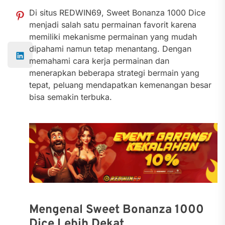
Di situs REDWIN69, Sweet Bonanza 1000 Dice
menjadi salah satu permainan favorit karena
memiliki mekanisme permainan yang mudah
dipahami namun tetap menantang. Dengan
memahami cara kerja permainan dan
menerapkan beberapa strategi bermain yang
tepat, peluang mendapatkan kemenangan besar
bisa semakin terbuka.
Mengenal Sweet Bonanza 1000
Dice Lebih Dekat