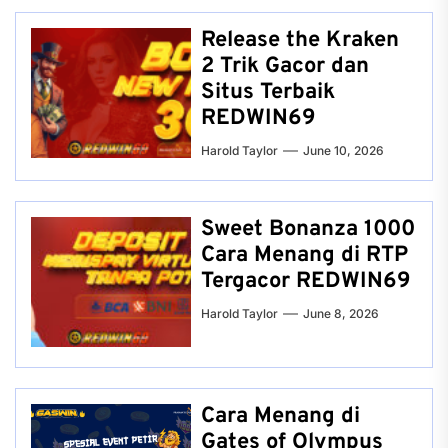
Release the Kraken
2 Trik Gacor dan
Situs Terbaik
REDWIN69
Harold Taylor
June 10, 2026
Sweet Bonanza 1000
Cara Menang di RTP
Tergacor REDWIN69
Harold Taylor
June 8, 2026
Cara Menang di
Gates of Olympus