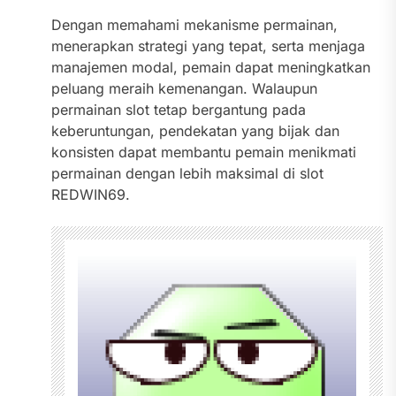
Dengan memahami mekanisme permainan,
menerapkan strategi yang tepat, serta menjaga
manajemen modal, pemain dapat meningkatkan
peluang meraih kemenangan. Walaupun
permainan slot tetap bergantung pada
keberuntungan, pendekatan yang bijak dan
konsisten dapat membantu pemain menikmati
permainan dengan lebih maksimal di slot
REDWIN69.