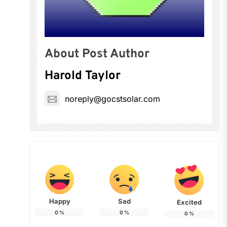
About Post Author
Harold Taylor
noreply@gocstsolar.com
Happy
Sad
Excited
0
%
0
%
0
%