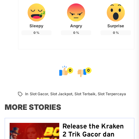
Sleepy
Angry
Surprise
0
%
0
%
0
%
0
0
In
Slot Gacor
,
Slot Jackpot
,
Slot Terbaik
,
Slot Terpercaya
MORE STORIES
Release the Kraken
2 Trik Gacor dan