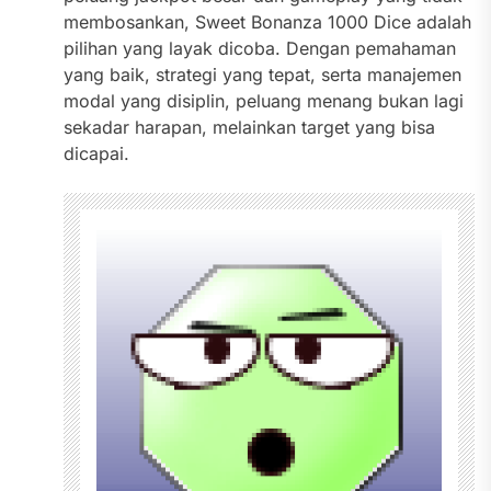
membosankan, Sweet Bonanza 1000 Dice adalah
pilihan yang layak dicoba. Dengan pemahaman
yang baik, strategi yang tepat, serta manajemen
modal yang disiplin, peluang menang bukan lagi
sekadar harapan, melainkan target yang bisa
dicapai.