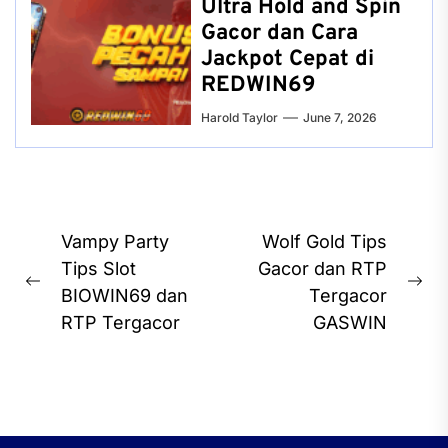
Ultra Hold and Spin
Gacor dan Cara
Jackpot Cepat di
REDWIN69
Harold Taylor
June 7, 2026
Post
Vampy Party
Wolf Gold Tips
navigation
Tips Slot
Gacor dan RTP
Previous
Ne
BIOWIN69 dan
Tergacor
post:
pos
RTP Tergacor
GASWIN