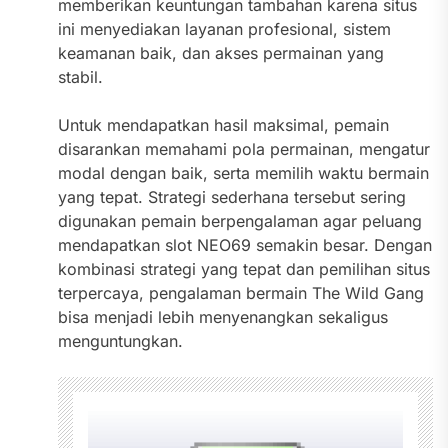
memberikan keuntungan tambahan karena situs
ini menyediakan layanan profesional, sistem
keamanan baik, dan akses permainan yang
stabil.
Untuk mendapatkan hasil maksimal, pemain
disarankan memahami pola permainan, mengatur
modal dengan baik, serta memilih waktu bermain
yang tepat. Strategi sederhana tersebut sering
digunakan pemain berpengalaman agar peluang
mendapatkan slot NEO69 semakin besar. Dengan
kombinasi strategi yang tepat dan pemilihan situs
terpercaya, pengalaman bermain The Wild Gang
bisa menjadi lebih menyenangkan sekaligus
menguntungkan.