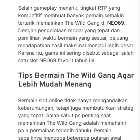
Selain gameplay menarik, tingkat RTP yang
kompetitif membuat banyak pemain semakin
tertarik memainkan The Wild Gang di
NEO69
.
Dengan pengelolaan modal yang tepat dan
pemilihan waktu bermain yang sesuai, peluang
mendapatkan hasil maksimal menjadi lebih besar.
Karena itu, game ini sering disebut sebagai salah
satu slot NEO69 favorit tahun ini.
Tips Bermain The Wild Gang Agar
Lebih Mudah Menang
Bermain slot online tidak hanya mengandalkan
keberuntungan, tetapi juga membutuhkan strategi
yang tepat. Salah satu tips penting saat
memainkan The Wild Gang adalah memahami
pola permainan terlebih dahulu. Pemain
sebaiknya mencoba beberapa putaran awal