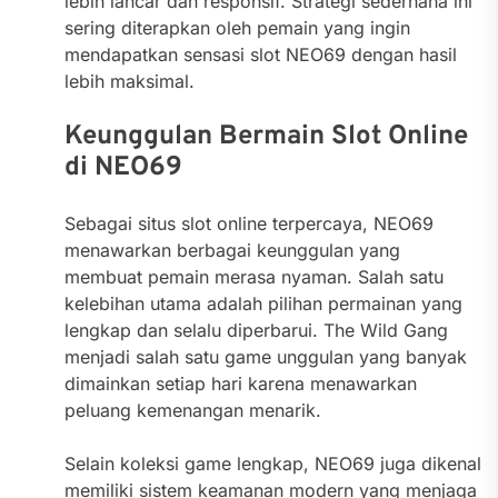
lebih lancar dan responsif. Strategi sederhana ini
sering diterapkan oleh pemain yang ingin
mendapatkan sensasi slot NEO69 dengan hasil
lebih maksimal.
Keunggulan Bermain Slot Online
di NEO69
Sebagai situs slot online terpercaya, NEO69
menawarkan berbagai keunggulan yang
membuat pemain merasa nyaman. Salah satu
kelebihan utama adalah pilihan permainan yang
lengkap dan selalu diperbarui. The Wild Gang
menjadi salah satu game unggulan yang banyak
dimainkan setiap hari karena menawarkan
peluang kemenangan menarik.
Selain koleksi game lengkap, NEO69 juga dikenal
memiliki sistem keamanan modern yang menjaga