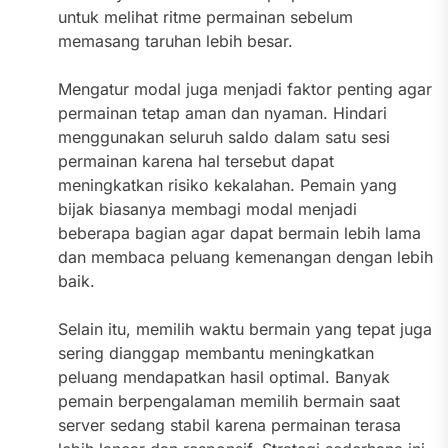
untuk melihat ritme permainan sebelum
memasang taruhan lebih besar.
Mengatur modal juga menjadi faktor penting agar
permainan tetap aman dan nyaman. Hindari
menggunakan seluruh saldo dalam satu sesi
permainan karena hal tersebut dapat
meningkatkan risiko kekalahan. Pemain yang
bijak biasanya membagi modal menjadi
beberapa bagian agar dapat bermain lebih lama
dan membaca peluang kemenangan dengan lebih
baik.
Selain itu, memilih waktu bermain yang tepat juga
sering dianggap membantu meningkatkan
peluang mendapatkan hasil optimal. Banyak
pemain berpengalaman memilih bermain saat
server sedang stabil karena permainan terasa