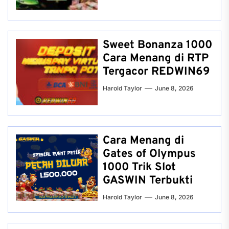
Sweet Bonanza 1000
Cara Menang di RTP
Tergacor REDWIN69
Harold Taylor
June 8, 2026
Cara Menang di
Gates of Olympus
1000 Trik Slot
GASWIN Terbukti
Harold Taylor
June 8, 2026