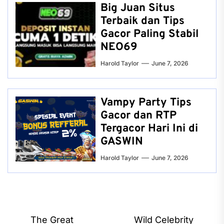
Big Juan Situs
Terbaik dan Tips
Gacor Paling Stabil
NEO69
Harold Taylor
June 7, 2026
Vampy Party Tips
Gacor dan RTP
Tergacor Hari Ini di
GASWIN
Harold Taylor
June 7, 2026
Post
The Great
Wild Celebrity