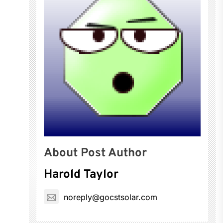
About Post Author
Harold Taylor
noreply@gocstsolar.com