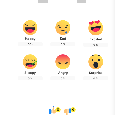
Happy
Sad
Excited
0
%
0
%
0
%
Sleepy
Angry
Surprise
0
%
0
%
0
%
0
0