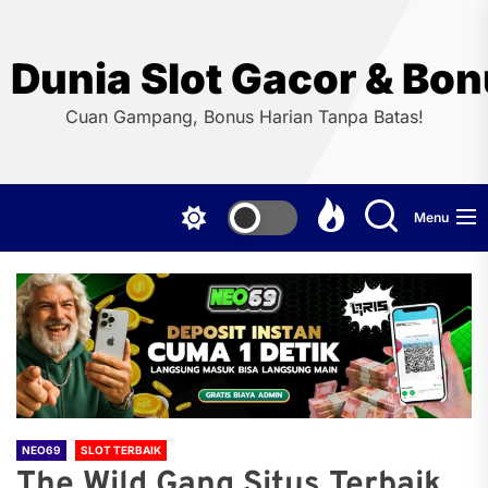
Skip
to
the
Dunia Slot Gacor & Bon
content
Cuan Gampang, Bonus Harian Tanpa Batas!
Menu
NEO69
SLOT TERBAIK
The Wild Gang Situs Terbaik