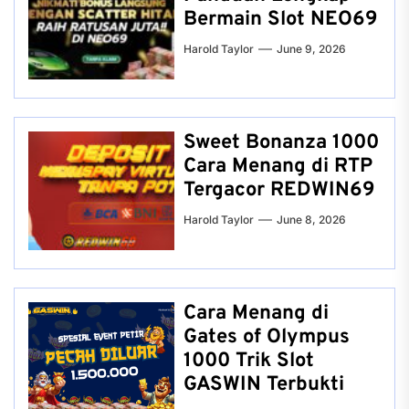
Bermain Slot NEO69
Harold Taylor
June 9, 2026
Sweet Bonanza 1000
Cara Menang di RTP
Tergacor REDWIN69
Harold Taylor
June 8, 2026
Cara Menang di
Gates of Olympus
1000 Trik Slot
GASWIN Terbukti