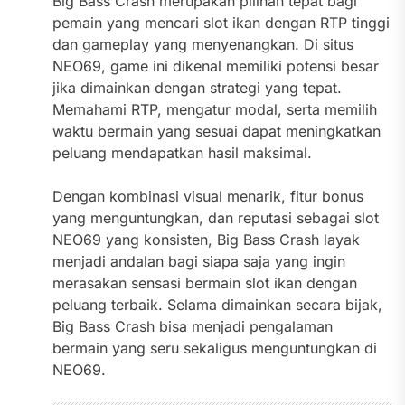
Big Bass Crash merupakan pilihan tepat bagi
pemain yang mencari slot ikan dengan RTP tinggi
dan gameplay yang menyenangkan. Di situs
NEO69, game ini dikenal memiliki potensi besar
jika dimainkan dengan strategi yang tepat.
Memahami RTP, mengatur modal, serta memilih
waktu bermain yang sesuai dapat meningkatkan
peluang mendapatkan hasil maksimal.
Dengan kombinasi visual menarik, fitur bonus
yang menguntungkan, dan reputasi sebagai slot
NEO69 yang konsisten, Big Bass Crash layak
menjadi andalan bagi siapa saja yang ingin
merasakan sensasi bermain slot ikan dengan
peluang terbaik. Selama dimainkan secara bijak,
Big Bass Crash bisa menjadi pengalaman
bermain yang seru sekaligus menguntungkan di
NEO69.