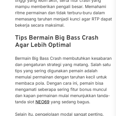
tinggi yang lebih aktif, serta fitur crash yang
mampu memberikan pengali besar. Memahami
ritme permainan dan tidak terburu-buru dalam
memasang taruhan menjadi kunci agar RTP dapat
bekerja secara maksimal.
Tips Bermain Big Bass Crash
Agar Lebih Optimal
Bermain Big Bass Crash membutuhkan kesabaran
dan pengaturan strategi yang matang. Salah satu
tips yang sering digunakan pemain adalah
memulai permainan dengan taruhan kecil untuk
membaca pola. Dengan cara ini, pemain bisa
mengamati seberapa sering fitur bonus muncul
dan kapan permainan mulai menunjukkan tanda-
tanda slot
NEO69
yang sedang bagus.
Selain itu, pengelolaan modal sangat penting.