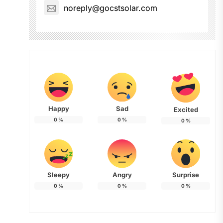
noreply@gocstsolar.com
Happy
Sad
Excited
0
%
0
%
0
%
Sleepy
Angry
Surprise
0
%
0
%
0
%