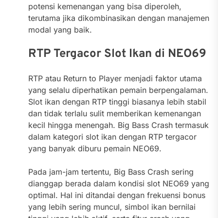
potensi kemenangan yang bisa diperoleh,
terutama jika dikombinasikan dengan manajemen
modal yang baik.
RTP Tergacor Slot Ikan di NEO69
RTP atau Return to Player menjadi faktor utama
yang selalu diperhatikan pemain berpengalaman.
Slot ikan dengan RTP tinggi biasanya lebih stabil
dan tidak terlalu sulit memberikan kemenangan
kecil hingga menengah. Big Bass Crash termasuk
dalam kategori slot ikan dengan RTP tergacor
yang banyak diburu pemain NEO69.
Pada jam-jam tertentu, Big Bass Crash sering
dianggap berada dalam kondisi slot NEO69 yang
optimal. Hal ini ditandai dengan frekuensi bonus
yang lebih sering muncul, simbol ikan bernilai