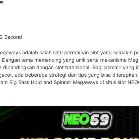
r
42 Second
egaways adalah salah satu permainan slot yang semakin popu
69. Dengan tema memancing yang unik serta mekanisme Meg
 dibandingkan dengan slot tradisional. Bagi pemain yang
or, ada beberapa strategi dan tips yang bisa diterapkan. A
lam Big Bass Hold and Spinner Megaways di situs slot NEO