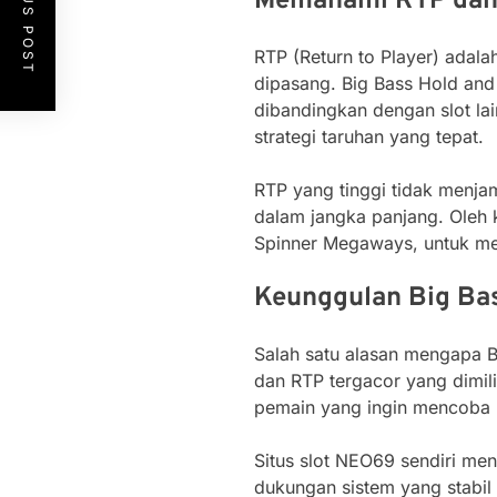
PREVIOUS POST
Memahami RTP dan
RTP (Return to Player) adal
dipasang. Big Bass Hold and
dibandingkan dengan slot la
strategi taruhan yang tepat.
RTP yang tinggi tidak menja
dalam jangka panjang. Oleh 
Spinner Megaways, untuk m
Keunggulan Big Bas
Salah satu alasan mengapa Bi
dan RTP tergacor yang dimilik
pemain yang ingin mencoba 
Situs slot NEO69 sendiri m
dukungan sistem yang stabil