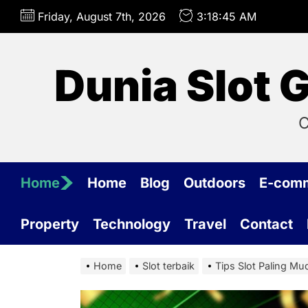
Skip
Friday, August 7th, 2026
3:18:46 AM
to
the
content
Dunia Slot 
C
Home
Home
Blog
Outdoors
E-com
Property
Technology
Travel
Contact
Home
Slot terbaik
Tips Slot Paling M