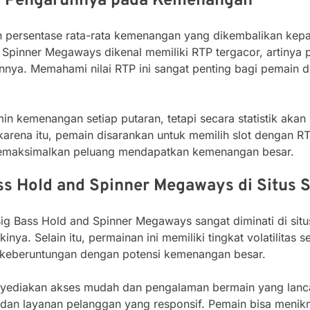
 Pengaruhnya pada Kemenangan
ah persentase rata-rata kemenangan yang dikembalikan kepa
 Spinner Megaways dikenal memiliki RTP tergacor, artinya 
innya. Memahami nilai RTP ini sangat penting bagi pemain d
min kemenangan setiap putaran, tetapi secara statistik ak
karena itu, pemain disarankan untuk memilih slot dengan R
emaksimalkan peluang mendapatkan kemenangan besar.
s Hold and Spinner Megaways di Situs 
g Bass Hold and Spinner Megaways sangat diminati di situs
inya. Selain itu, permainan ini memiliki tingkat volatilitas
keberuntungan dengan potensi kemenangan besar.
enyediakan akses mudah dan pengalaman bermain yang lan
 dan layanan pelanggan yang responsif. Pemain bisa menik