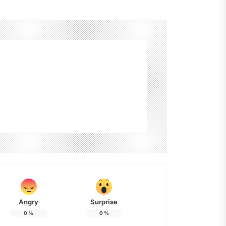
Angry
Surprise
0
%
0
%