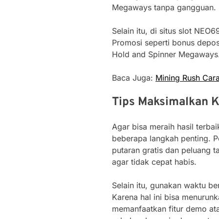
Megaways tanpa gangguan.
Selain itu, di situs slot N
Promosi seperti bonus depos
Hold and Spinner Megaways
Baca Juga:
Mining Rush Cara
Tips Maksimalkan 
Agar bisa meraih hasil terb
beberapa langkah penting. Pe
putaran gratis dan peluang t
agar tidak cepat habis.
Selain itu, gunakan waktu be
Karena hal ini bisa menurun
memanfaatkan fitur demo ata