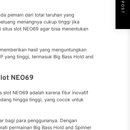
NEXT POST
da pemain dari total taruhan yang
peluang menangnya cukup tinggi jika
i situs slot NEO69 agar bisa menentukan
an memberikan hasil yang menguntungkan
TP yang tinggi, termasuk Big Bass Hold and
Slot NEO69
 slot NEO69 adalah karena fitur inovatif
 sedang hingga tinggi, yang cocok untuk
car bagi para penggunanya. Dengan
mati permainan Big Bass Hold and Spinner