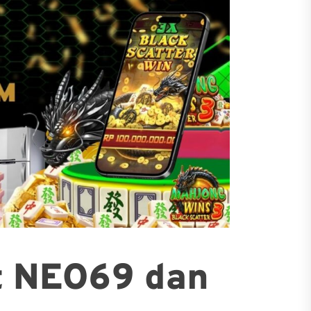
ot NEO69 dan