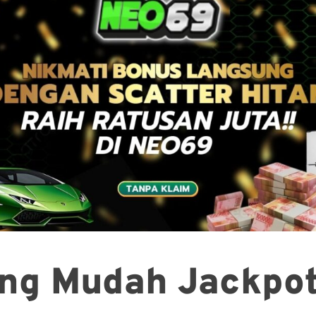
ling Mudah Jackp