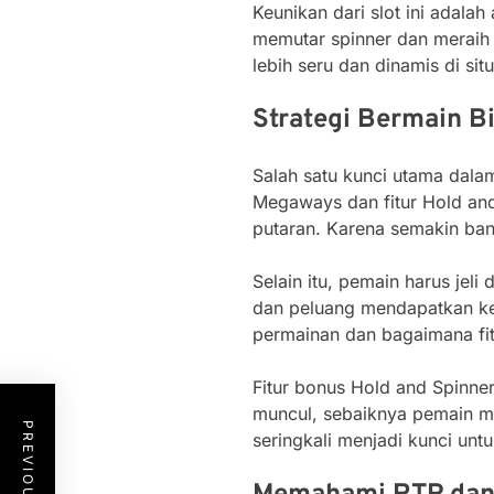
Keunikan dari slot ini adal
memutar spinner dan meraih
lebih seru dan dinamis di sit
Strategi Bermain B
Salah satu kunci utama dal
Megaways dan fitur Hold and
putaran. Karena semakin ba
Selain itu, pemain harus jel
dan peluang mendapatkan kem
permainan dan bagaimana fit
Fitur bonus Hold and Spinner
muncul, sebaiknya pemain me
seringkali menjadi kunci unt