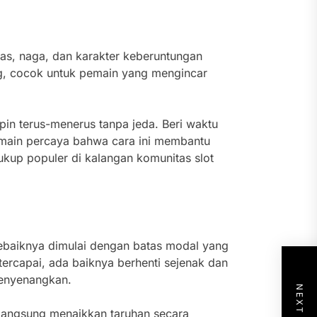
mas, naga, dan karakter keberuntungan
ang, cocok untuk pemain yang mengincar
pin terus-menerus tanpa jeda. Beri waktu
pemain percaya bahwa cara ini membantu
ukup populer di kalangan komunitas slot
sebaiknya dimulai dengan batas modal yang
tercapai, ada baiknya berhenti sejenak dan
menyenangkan.
 langsung menaikkan taruhan secara