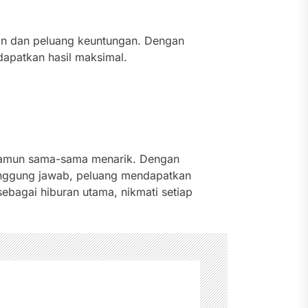
ran dan peluang keuntungan. Dengan
dapatkan hasil maksimal.
namun sama-sama menarik. Dengan
anggung jawab, peluang mendapatkan
bagai hiburan utama, nikmati setiap