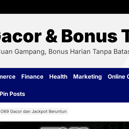
Gacor & Bonus 
uan Gampang, Bonus Harian Tanpa Bata
merce
Finance
Health
Marketing
Online
Pin Posts
NEO69 Gacor dan Jackpot Beruntun