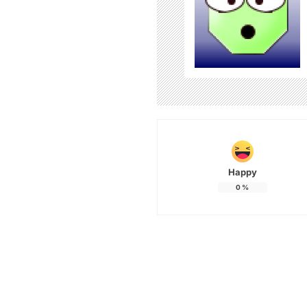
Happy
0
%