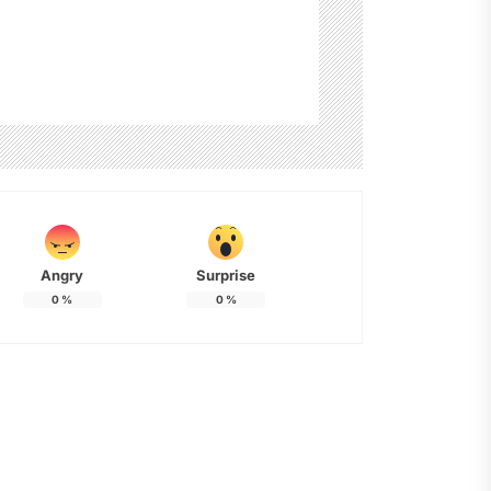
Angry
Surprise
0
%
0
%