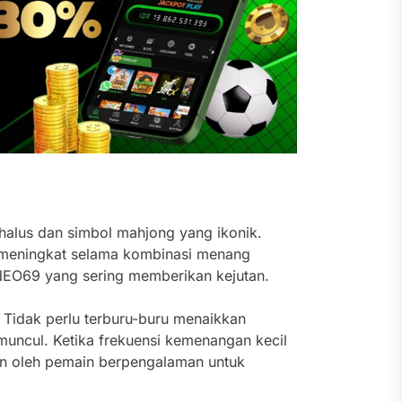
halus dan simbol mahjong yang ikonik.
 meningkat selama kombinasi menang
NEO69 yang sering memberikan kejutan.
Tidak perlu terburu-buru menaikkan
uncul. Ketika frekuensi kemenangan kecil
akan oleh pemain berpengalaman untuk