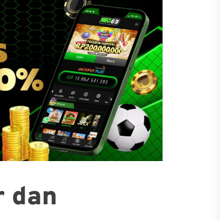
r dan