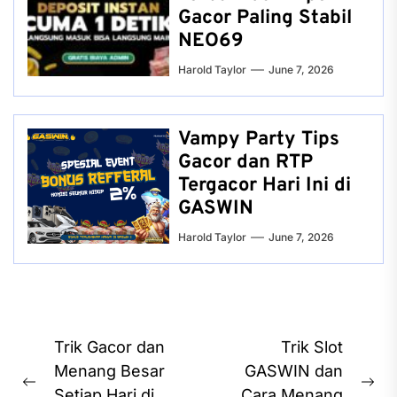
Gacor Paling Stabil
NEO69
Harold Taylor
June 7, 2026
Vampy Party Tips
Gacor dan RTP
Tergacor Hari Ini di
GASWIN
Harold Taylor
June 7, 2026
Post
Trik Gacor dan
Trik Slot
navigation
Menang Besar
GASWIN dan
Previous
Ne
Setiap Hari di
Cara Menang