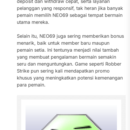
deposit dan withdraw cepat, serta layanan
pelanggan yang responsif, tak heran jika banyak
pemain memilih NEO69 sebagai tempat bermain
utama mereka.
Selain itu, NEO69 juga sering memberikan bonus
menarik, baik untuk member baru maupun
pemain setia. Ini tentunya menjadi nilai tambah
yang membuat pengalaman bermain semakin
seru dan menguntungkan. Game seperti Robber
Strike pun sering kali mendapatkan promo
khusus yang meningkatkan potensi kemenangan
para pemain.