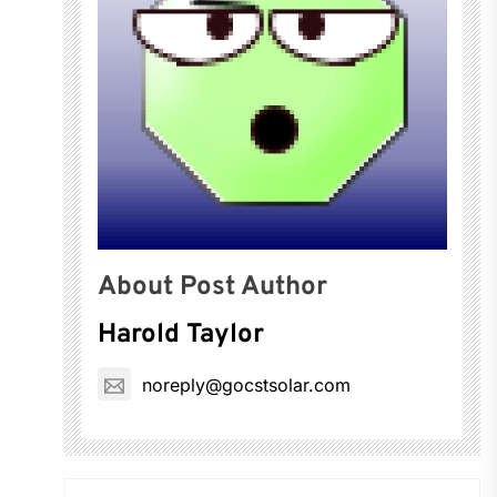
About Post Author
Harold Taylor
noreply@gocstsolar.com