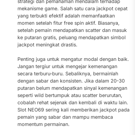
strategi dan pemahaman mendalam terhadap
mekanisme game. Salah satu cara jackpot cepat
yang terbukti efektif adalah memanfaatkan
momen setelah fitur free spin aktif. Biasanya,
setelah pemain mendapatkan scatter dan masuk
ke putaran gratis, peluang mendapatkan simbol
jackpot meningkat drastis.
Penting juga untuk mengatur modal dengan baik.
Jangan tergiur untuk mengejar kemenangan
secara terburu-buru. Sebaliknya, bermainlah
dengan sabar dan konsisten. Jika dalam 20-30
putaran belum mendapatkan sinyal kemenangan
seperti wild bertumpuk atau scatter berurutan,
cobalah rehat sejenak dan kembali di waktu lain.
Slot NEO69 sering kali memberikan jackpot pada
pemain yang sabar dan mampu membaca
momentum permainan.