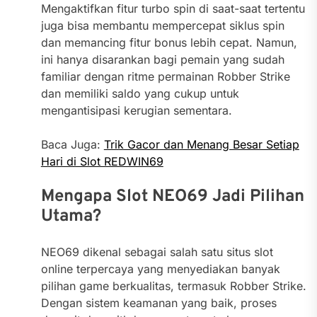
Mengaktifkan fitur turbo spin di saat-saat tertentu
juga bisa membantu mempercepat siklus spin
dan memancing fitur bonus lebih cepat. Namun,
ini hanya disarankan bagi pemain yang sudah
familiar dengan ritme permainan Robber Strike
dan memiliki saldo yang cukup untuk
mengantisipasi kerugian sementara.
Baca Juga:
Trik Gacor dan Menang Besar Setiap
Hari di Slot REDWIN69
Mengapa Slot NEO69 Jadi Pilihan
Utama?
NEO69 dikenal sebagai salah satu situs slot
online terpercaya yang menyediakan banyak
pilihan game berkualitas, termasuk Robber Strike.
Dengan sistem keamanan yang baik, proses