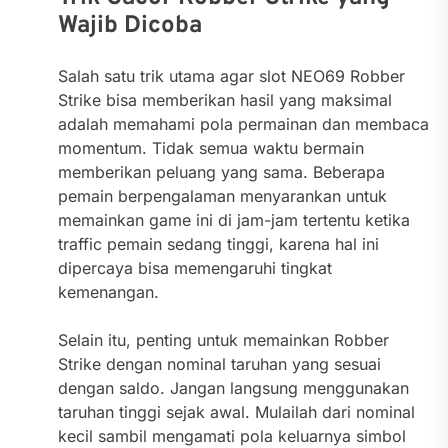
Wajib Dicoba
Salah satu trik utama agar slot NEO69 Robber
Strike bisa memberikan hasil yang maksimal
adalah memahami pola permainan dan membaca
momentum. Tidak semua waktu bermain
memberikan peluang yang sama. Beberapa
pemain berpengalaman menyarankan untuk
memainkan game ini di jam-jam tertentu ketika
traffic pemain sedang tinggi, karena hal ini
dipercaya bisa memengaruhi tingkat
kemenangan.
Selain itu, penting untuk memainkan Robber
Strike dengan nominal taruhan yang sesuai
dengan saldo. Jangan langsung menggunakan
taruhan tinggi sejak awal. Mulailah dari nominal
kecil sambil mengamati pola keluarnya simbol