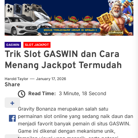
GASWIN
SLOT JACKPOT
Trik Slot GASWIN dan Cara
Menang Jackpot Termudah
Harold Taylor
January 17, 2026
Share
Read Time:
3 Minute, 18 Second
Gravity Bonanza merupakan salah satu
permainan slot online yang sedang naik daun dan
menjadi favorit banyak pemain di situs GASWIN.
Game ini dikenal dengan mekanisme unik,