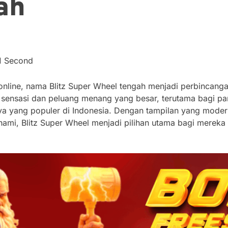
ah
11 Second
nline, nama Blitz Super Wheel tengah menjadi perbincangan
a sensasi dan peluang menang yang besar, terutama bagi pa
aya yang populer di Indonesia. Dengan tampilan yang moder
ami, Blitz Super Wheel menjadi pilihan utama bagi merek