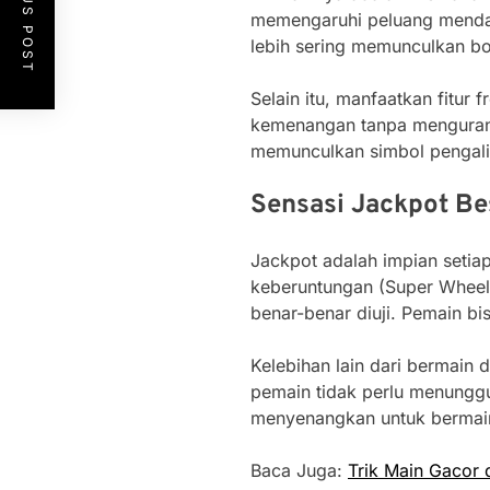
PREVIOUS POST
memengaruhi peluang mendap
lebih sering memunculkan b
Selain itu, manfaatkan fitur
kemenangan tanpa mengurang
memunculkan simbol pengali 
Sensasi Jackpot Bes
Jackpot adalah impian setia
keberuntungan (Super Wheel
benar-benar diuji. Pemain bi
Kelebihan lain dari bermain
pemain tidak perlu menunggu
menyenangkan untuk bermain,
Baca Juga:
Trik Main Gacor