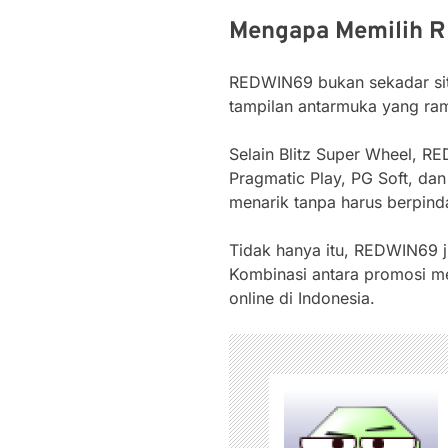
Mengapa Memilih R
REDWIN69 bukan sekadar situ
tampilan antarmuka yang ra
Selain Blitz Super Wheel, RE
Pragmatic Play, PG Soft, da
menarik tanpa harus berpinda
Tidak hanya itu, REDWIN69 j
Kombinasi antara promosi me
online di Indonesia.