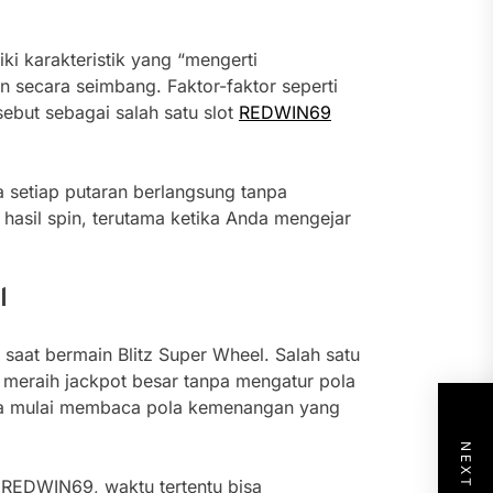
 karakteristik yang “mengerti
 secara seimbang. Faktor-faktor seperti
ebut sebagai salah satu slot
REDWIN69
a setiap putaran berlangsung tanpa
hasil spin, terutama ketika Anda mengejar
l
 saat bermain Blitz Super Wheel. Salah satu
 meraih jackpot besar tanpa mengatur pola
nda mulai membaca pola kemenangan yang
 REDWIN69, waktu tertentu bisa