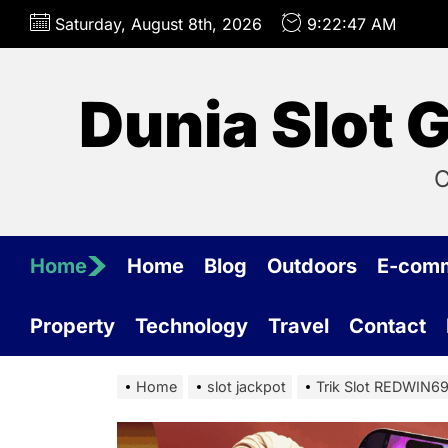
Skip
Saturday, August 8th, 2026
9:22:47 AM
to
the
content
Dunia Slot 
C
Home
Home
Blog
Outdoors
E-com
Property
Technology
Travel
Contact
Home
slot jackpot
Trik Slot REDWIN6