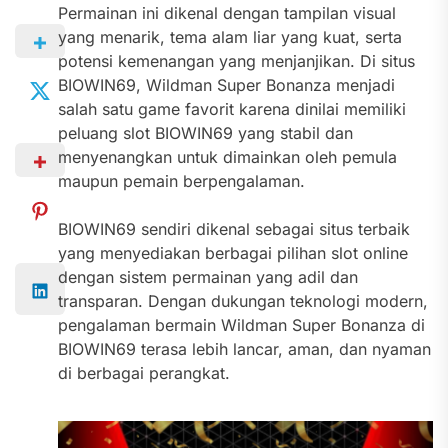
Permainan ini dikenal dengan tampilan visual
yang menarik, tema alam liar yang kuat, serta
potensi kemenangan yang menjanjikan. Di situs
BIOWIN69, Wildman Super Bonanza menjadi
salah satu game favorit karena dinilai memiliki
peluang slot BIOWIN69 yang stabil dan
menyenangkan untuk dimainkan oleh pemula
maupun pemain berpengalaman.
BIOWIN69 sendiri dikenal sebagai situs terbaik
yang menyediakan berbagai pilihan slot online
dengan sistem permainan yang adil dan
transparan. Dengan dukungan teknologi modern,
pengalaman bermain Wildman Super Bonanza di
BIOWIN69 terasa lebih lancar, aman, dan nyaman
di berbagai perangkat.