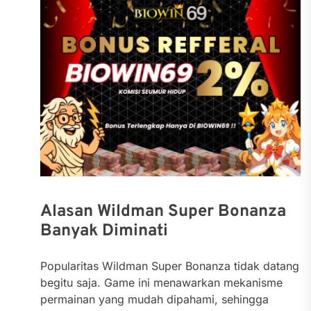
Alasan Wildman Super Bonanza
Banyak Diminati
Popularitas Wildman Super Bonanza tidak datang
begitu saja. Game ini menawarkan mekanisme
permainan yang mudah dipahami, sehingga