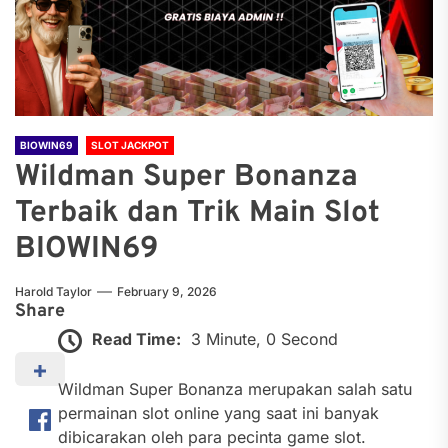
BIOWIN69
SLOT JACKPOT
Wildman Super Bonanza
Terbaik dan Trik Main Slot
BIOWIN69
Harold Taylor
February 9, 2026
Share
Read Time:
3 Minute, 0 Second
Wildman Super Bonanza merupakan salah satu
permainan slot online yang saat ini banyak
dibicarakan oleh para pecinta game slot.