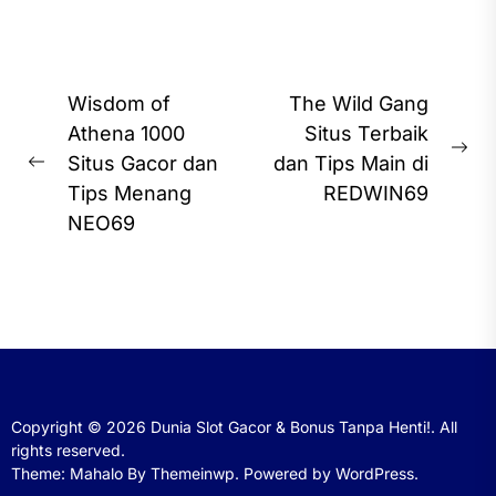
Post
Wisdom of
The Wild Gang
navigation
Athena 1000
Situs Terbaik
Ne
Situs Gacor dan
dan Tips Main di
Previous
pos
Tips Menang
REDWIN69
post:
NEO69
Copyright © 2026
Dunia Slot Gacor & Bonus Tanpa Henti!.
All
rights reserved.
Theme: Mahalo By
Themeinwp.
Powered by
WordPress.