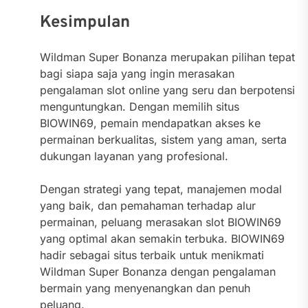
Kesimpulan
Wildman Super Bonanza merupakan pilihan tepat
bagi siapa saja yang ingin merasakan
pengalaman slot online yang seru dan berpotensi
menguntungkan. Dengan memilih situs
BIOWIN69, pemain mendapatkan akses ke
permainan berkualitas, sistem yang aman, serta
dukungan layanan yang profesional.
Dengan strategi yang tepat, manajemen modal
yang baik, dan pemahaman terhadap alur
permainan, peluang merasakan slot BIOWIN69
yang optimal akan semakin terbuka. BIOWIN69
hadir sebagai situs terbaik untuk menikmati
Wildman Super Bonanza dengan pengalaman
bermain yang menyenangkan dan penuh
peluang.