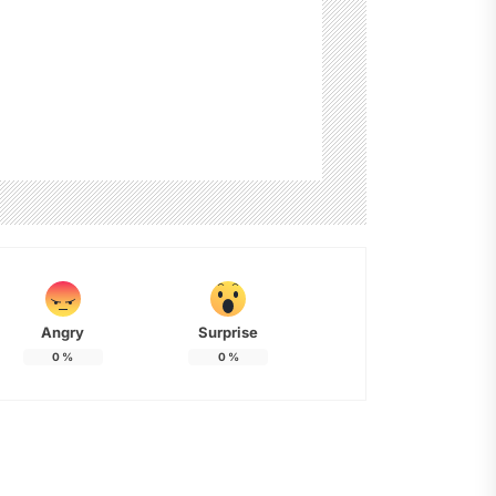
Angry
Surprise
0
%
0
%