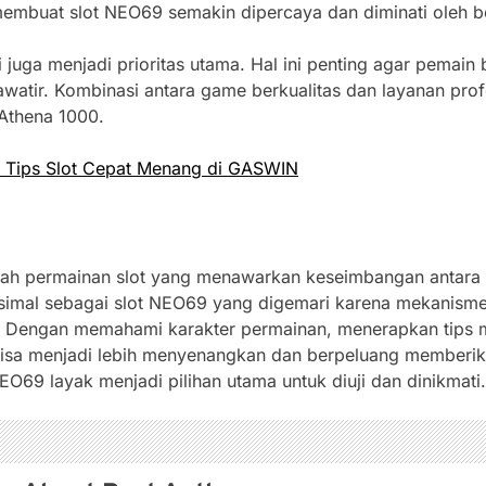
i membuat slot NEO69 semakin dipercaya dan diminati oleh b
 juga menjadi prioritas utama. Hal ini penting agar pemai
awatir. Kombinasi antara game berkualitas dan layanan pro
Athena 1000.
n Tips Slot Cepat Menang di GASWIN
ah permainan slot yang menawarkan keseimbangan antara h
simal sebagai slot NEO69 yang digemari karena mekanisme
 Dengan memahami karakter permainan, menerapkan tips m
sa menjadi lebih menyenangkan dan berpeluang memberikan h
O69 layak menjadi pilihan utama untuk diuji dan dinikmati.