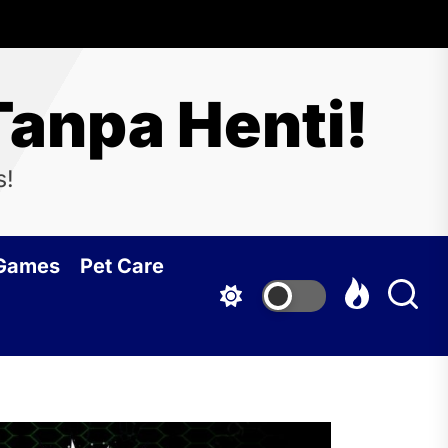
Tanpa Henti!
s!
 Games
Pet Care