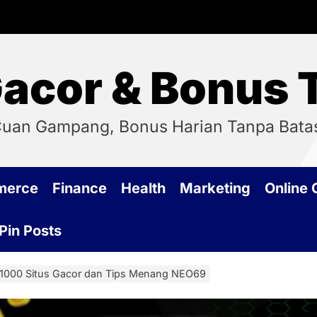
Gacor & Bonus 
uan Gampang, Bonus Harian Tanpa Bata
merce
Finance
Health
Marketing
Online
Pin Posts
1000 Situs Gacor dan Tips Menang NEO69