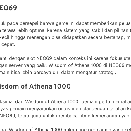
NEO69
rujuk pada persepsi bahwa game ini dapat memberikan pelu
rasa lebih optimal karena sistem yang stabil dan pilihan 
cil hingga menengah bisa didapatkan secara bertahap, m
 cepat.
iganti dengan slot NEO69 dalam konteks ini karena fokus u
ngan server yang baik, Wisdom of Athena 1000 di NEO69 
ain bisa lebih percaya diri dalam mengatur strategi.
isdom of Athena 1000
ksimal dari Wisdom of Athena 1000, pemain perlu memaha
yak pemain menyarankan untuk memulai dengan taruhan kec
t NEO69, tetapi juga untuk membaca ritme kemenangan yan
ama. Wisdom of Athena 1000 bukan tipe permainan yang s