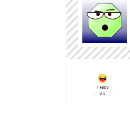
Happy
0
%