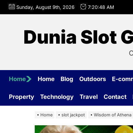
Skip
Sunday, August 9th, 2026
7:20:49 AM
to
the
content
Dunia Slot 
C
Home
Home
Blog
Outdoors
E-com
Property
Technology
Travel
Contact
Home
slot jackpot
Wisdom of Athena 