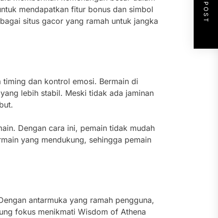
NEXT POST
untuk mendapatkan fitur bonus dan simbol
ebagai situs gacor yang ramah untuk jangka
timing dan kontrol emosi. Bermain di
yang lebih stabil. Meski tidak ada jaminan
but.
main. Dengan cara ini, pemain tidak mudah
ermain yang mendukung, sehingga pemain
 Dengan antarmuka yang ramah pengguna,
gsung fokus menikmati Wisdom of Athena