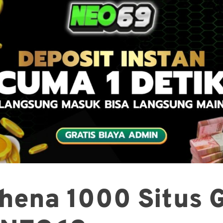
hena 1000 Situs 