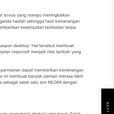
itur bonus yang mampu meningkatkan
anda hadiah sehingga hasil kemenangan
u memberikan kesempatan tambahan tanpa
 maupun desktop. Hal tersebut membuat
ilan responsif menjadi nilai tambah yang
nya, permainan dapat memberikan kemenangan
asi ini membuat banyak pemain merasa lebih
a sebagai salah satu slot NEO69 dengan
rlu memahami strategi yang tepat. Salah