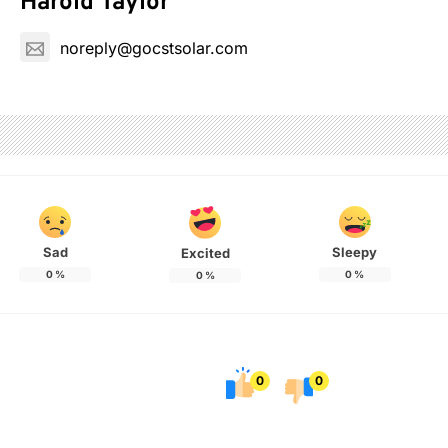
Harold Taylor
noreply@gocstsolar.com
Sad
Sleepy
Excited
0
%
0
%
0
%
0
0