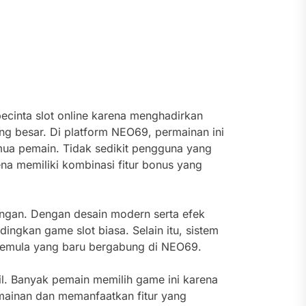
ecinta slot online karena menghadirkan
g besar. Di platform NEO69, permainan ini
mua pemain. Tidak sedikit pengguna yang
a memiliki kombinasi fitur bonus yang
ngan. Dengan desain modern serta efek
dingkan game slot biasa. Selain itu, sistem
emula yang baru bergabung di NEO69.
l. Banyak pemain memilih game ini karena
mainan dan memanfaatkan fitur yang