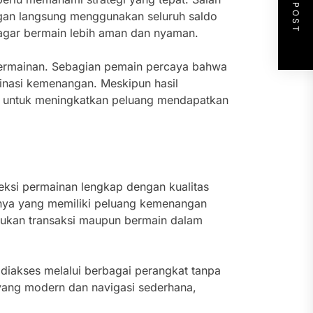
NEXT POST
ngan langsung menggunakan seluruh saldo
 agar bermain lebih aman dan nyaman.
 permainan. Sebagian pemain percaya bahwa
inasi kemenangan. Meskipun hasil
O69 untuk meningkatkan peluang mendapatkan
eksi permainan lengkap dengan kualitas
ainnya yang memiliki peluang kemenangan
ukan transaksi maupun bermain dalam
t diakses melalui berbagai perangkat tanpa
 yang modern dan navigasi sederhana,