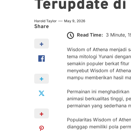
Terupdate d
Harold Taylor
May 9, 2026
Share
Read Time:
3 Minute, 
Wisdom of Athena menjadi sa
tema mitologi Yunani dengan
semakin populer berkat fitu
menyebut Wisdom of Athena s
mampu memberikan hasil mak
Permainan ini menghadirkan
animasi berkualitas tinggi, 
permainan yang sederhana 
Popularitas Wisdom of Athen
dianggap memiliki pola per