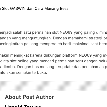
n Slot GASWIN dan Cara Menang Besar
enjadi salah satu permainan slot NEO69 yang paling diminat
angan yang menguntungkan. Dengan memahami strategi ber
meningkatkan peluang memperoleh hasil maksimal saat ber
semakin meningkat karena dukungan platform NEO69 yang 
ecinta slot online yang mencari permainan seru dengan p
tuk dicoba. Dengan tips menang terupdate dan pemahaman 
ntu akan semakin terbuka.
About Post Author