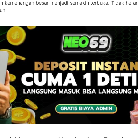
h kemenangan besar menjadi semakin terbuka. Tidak heran 
un.