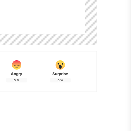
Angry
Surprise
0
%
0
%