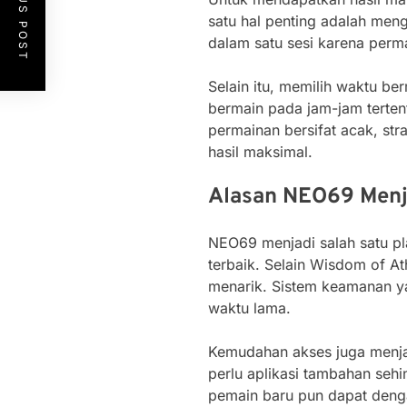
PREVIOUS POST
satu hal penting adalah me
dalam satu sesi karena perm
Selain itu, memilih waktu b
bermain pada jam-jam terte
permainan bersifat acak, st
hasil maksimal.
Alasan NEO69 Menja
NEO69 menjadi salah satu pl
terbaik. Selain Wisdom of At
menarik. Sistem keamanan y
waktu lama.
Kemudahan akses juga menja
perlu aplikasi tambahan seh
pemain baru pun dapat den