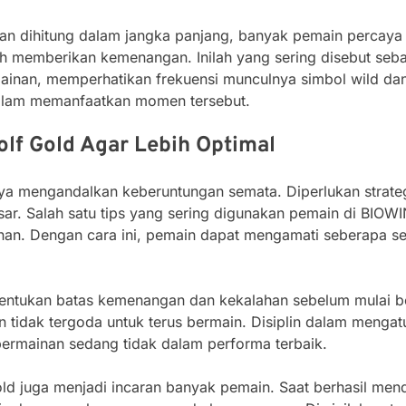
k dan dihitung dalam jangka panjang, banyak pemain percay
h memberikan kemenangan. Inilah yang sering disebut seb
inan, memperhatikan frekuensi munculnya simbol wild dan
dalam memanfaatkan momen tersebut.
olf Gold Agar Lebih Optimal
ya mengandalkan keberuntungan semata. Diperlukan strateg
r. Salah satu tips yang sering digunakan pemain di BIOWI
an. Dengan cara ini, pemain dapat mengamati seberapa ser
enentukan batas kemenangan dan kekalahan sebelum mulai b
dan tidak tergoda untuk terus bermain. Disiplin dalam men
 permainan sedang tidak dalam performa terbaik.
old juga menjadi incaran banyak pemain. Saat berhasil men