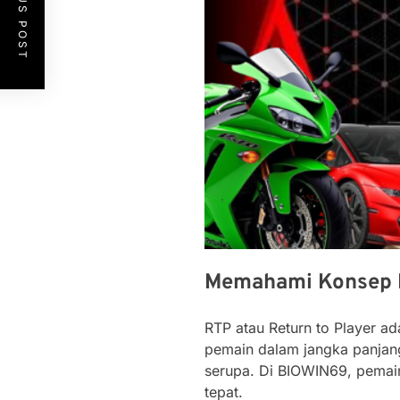
PREVIOUS POST
Memahami Konsep R
RTP atau Return to Player a
pemain dalam jangka panjang
serupa. Di BIOWIN69, pemain
tepat.