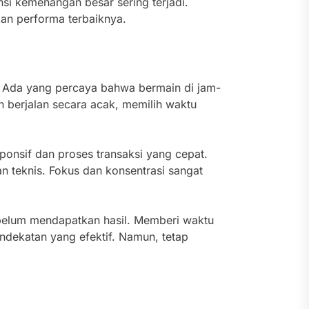
i kemenangan besar sering terjadi.
n performa terbaiknya.
. Ada yang percaya bahwa bermain di jam-
n berjalan secara acak, memilih waktu
onsif dan proses transaksi yang cepat.
teknis. Fokus dan konsentrasi sangat
belum mendapatkan hasil. Memberi waktu
dekatan yang efektif. Namun, tetap