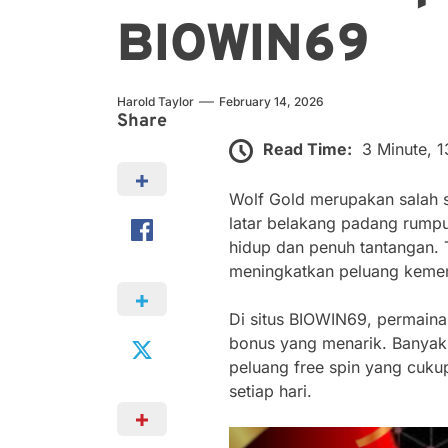
BIOWIN69
Harold Taylor
February 14, 2026
Share
Read Time:
3 Minute, 
Wolf Gold merupakan salah s
latar belakang padang rumpu
hidup dan penuh tantangan. T
meningkatkan peluang keme
Di situs BIOWIN69, permainan
bonus yang menarik. Banyak 
peluang free spin yang cuku
setiap hari.