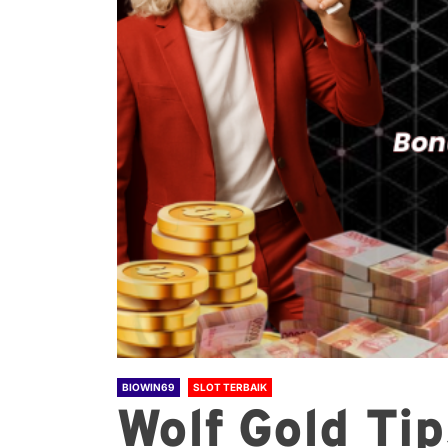
BIOWIN69
SLOT TERBAIK
Wolf Gold Ti