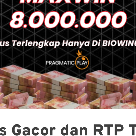
ps Gacor dan RTP 