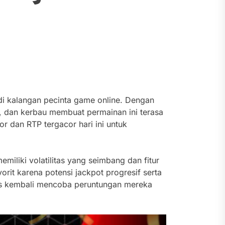
di kalangan pecinta game online. Dengan
g, dan kerbau membuat permainan ini terasa
r dan RTP tergacor hari ini untuk
iliki volatilitas yang seimbang dan fitur
it karena potensi jackpot progresif serta
rus kembali mencoba peruntungan mereka