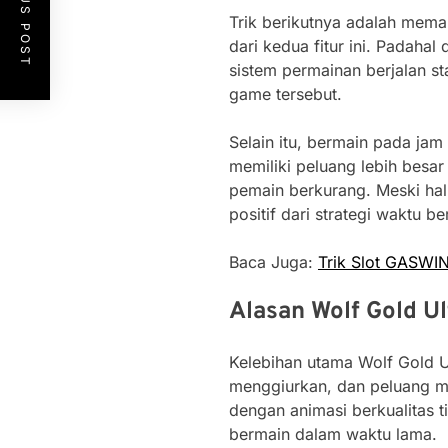
PREVIOUS POST
Trik berikutnya adalah mema
dari kedua fitur ini. Padaha
sistem permainan berjalan st
game tersebut.
Selain itu, bermain pada jam 
memiliki peluang lebih besa
pemain berkurang. Meski hal
positif dari strategi waktu be
Baca Juga:
Trik Slot GASWIN
Alasan Wolf Gold U
Kelebihan utama Wolf Gold U
menggiurkan, dan peluang me
dengan animasi berkualitas
bermain dalam waktu lama.