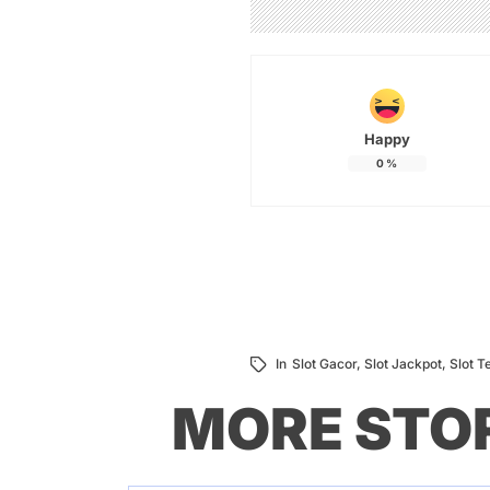
Happy
0
%
In
Slot Gacor
,
Slot Jackpot
,
Slot T
MORE STO