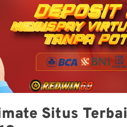
imate Situs Terba