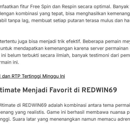
nfaatkan fitur Free Spin dan Respin secara optimal. Bany
l dengan kombinasi yang tepat, bisa menghasilkan kemenang
abil tanpa lag, membuat setiap putaran terasa mulus dan hasi
tertentu juga bisa menjadi trik efektif. Beberapa pemain me
r untuk mendapatkan kemenangan karena server permainan c
 ini belum terbukti secara ilmiah, banyak testimoni dari 
rmain ini.
 dan RTP Tertinggi Minggu Ini
ltimate Menjadi Favorit di REDWIN69
ltimate di REDWIN69 adalah kombinasi antara tema permain
nang yang realistis. Game ini berhasil membawa nuansa pet
 tinggi. Suara latar yang menenangkan namun memacu adre