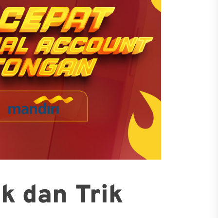
ik dan Trik