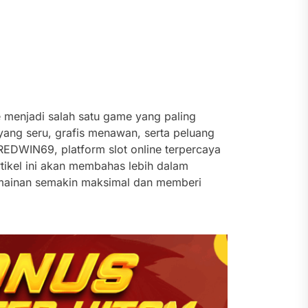
 menjadi salah satu game yang paling
yang seru, grafis menawan, serta peluang
 REDWIN69, platform slot online terpercaya
ikel ini akan membahas lebih dalam
ermainan semakin maksimal dan memberi