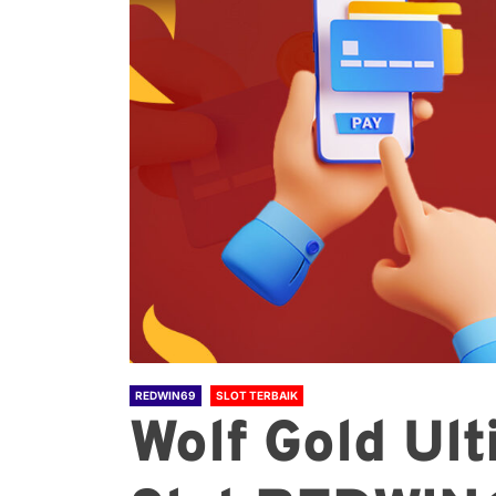
REDWIN69
SLOT TERBAIK
Wolf Gold Ult