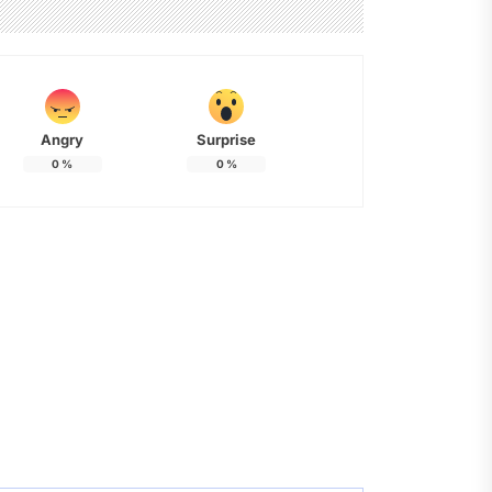
Angry
Surprise
0
%
0
%