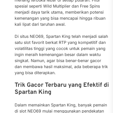
menang terbuka lebar di setiap putaran. Fitur
spesial seperti Wild Multiplier dan Free Spins
menjadi daya tarik utama, memberikan potensi
kemenangan yang bisa mencapai hingga ribuan
kali lipat dari taruhan awal.
Di situs NEO69, Spartan King telah menjadi salah
satu slot favorit berkat RTP yang kompetitif dan
volatilitas tinggi yang cocok untuk pemain yang
ingin meraih kemenangan besar dalam waktu
singkat. Namun, agar bisa benar-benar gacor
dan membawa hasil maksimal, ada beberapa trik
yang bisa diterapkan.
Trik Gacor Terbaru yang Efektif di
Spartan King
Dalam memainkan Spartan King, banyak pemain
di slot NEO69 mulai menggunakan pendekatan