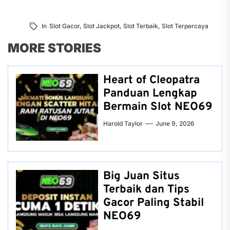
In
Slot Gacor
,
Slot Jackpot
,
Slot Terbaik
,
Slot Terpercaya
MORE STORIES
Heart of Cleopatra
Panduan Lengkap
Bermain Slot NEO69
Harold Taylor
June 9, 2026
Big Juan Situs
Terbaik dan Tips
Gacor Paling Stabil
NEO69