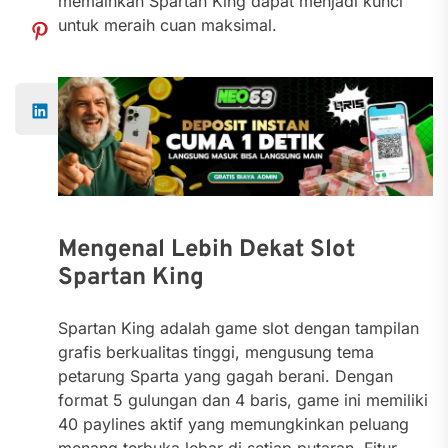
memainkan Spartan King dapat menjadi kunci
untuk meraih cuan maksimal.
Mengenal Lebih Dekat Slot
Spartan King
Spartan King adalah game slot dengan tampilan
grafis berkualitas tinggi, mengusung tema
petarung Sparta yang gagah berani. Dengan
format 5 gulungan dan 4 baris, game ini memiliki
40 paylines aktif yang memungkinkan peluang