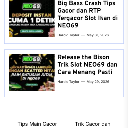
Big Bass Crash Tips
Gacor dan RTP
Tergacor Slot Ikan di
NEO69
Harold Taylor
May 31, 2026
Release the Bison
Trik Slot NEO69 dan
Cara Menang Pasti
Harold Taylor
May 29, 2026
Post
Tips Main Gacor
Trik Gacor dan