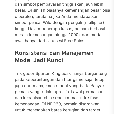
dan simbol pembayaran tinggi akan jauh lebih
besar. Di sinilah biasanya kemenangan besar bisa
diperoleh, terutama jika Anda mendapatkan
simbol perisai Wild dengan pengali (multiplier)
tinggi. Dalam beberapa kasus, pemain berhasil
meraih kemenangan hingga 1000x dari modal
awal hanya dari satu sesi Free Spins.
Konsistensi dan Manajemen
Modal Jadi Kunci
Trik gacor Spartan King tidak hanya bergantung
pada keberuntungan dan fitur game saja, tetapi
juga dari manajemen modal yang baik. Banyak
pemain yang terlalu agresif di awal permainan
dan kehabisan chip sebelum masuk ke fase
kemenangan. Di NEO69, pemain disarankan
untuk menetapkan batas kerugian dan target