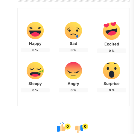
Happy
Sad
Excited
0
%
0
%
0
%
Sleepy
Angry
Surprise
0
%
0
%
0
%
0
0