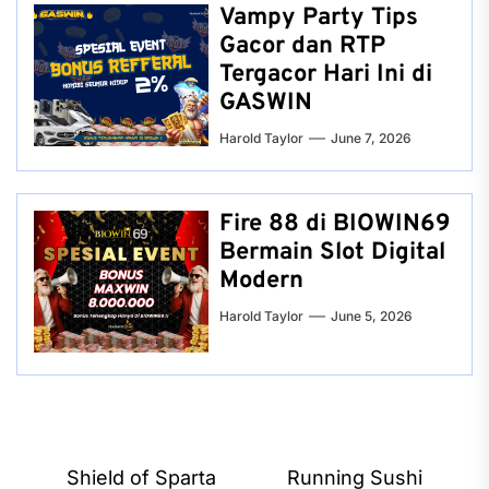
Vampy Party Tips
Gacor dan RTP
Tergacor Hari Ini di
GASWIN
Harold Taylor
June 7, 2026
Fire 88 di BIOWIN69
Bermain Slot Digital
Modern
Harold Taylor
June 5, 2026
Post
Shield of Sparta
Running Sushi