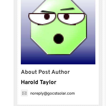
About Post Author
Harold Taylor
noreply@gocstsolar.com