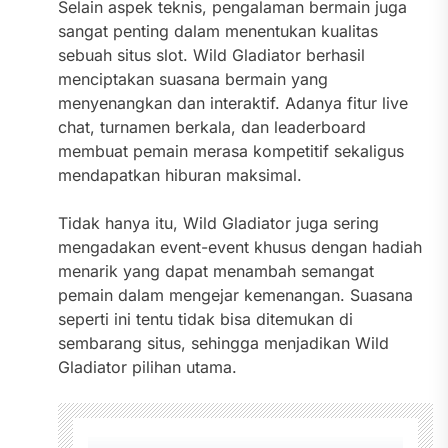
Selain aspek teknis, pengalaman bermain juga
sangat penting dalam menentukan kualitas
sebuah situs slot. Wild Gladiator berhasil
menciptakan suasana bermain yang
menyenangkan dan interaktif. Adanya fitur live
chat, turnamen berkala, dan leaderboard
membuat pemain merasa kompetitif sekaligus
mendapatkan hiburan maksimal.
Tidak hanya itu, Wild Gladiator juga sering
mengadakan event-event khusus dengan hadiah
menarik yang dapat menambah semangat
pemain dalam mengejar kemenangan. Suasana
seperti ini tentu tidak bisa ditemukan di
sembarang situs, sehingga menjadikan Wild
Gladiator pilihan utama.