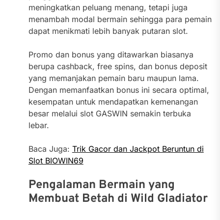
meningkatkan peluang menang, tetapi juga
menambah modal bermain sehingga para pemain
dapat menikmati lebih banyak putaran slot.
Promo dan bonus yang ditawarkan biasanya
berupa cashback, free spins, dan bonus deposit
yang memanjakan pemain baru maupun lama.
Dengan memanfaatkan bonus ini secara optimal,
kesempatan untuk mendapatkan kemenangan
besar melalui slot GASWIN semakin terbuka
lebar.
Baca Juga:
Trik Gacor dan Jackpot Beruntun di
Slot BIOWIN69
Pengalaman Bermain yang
Membuat Betah di Wild Gladiator