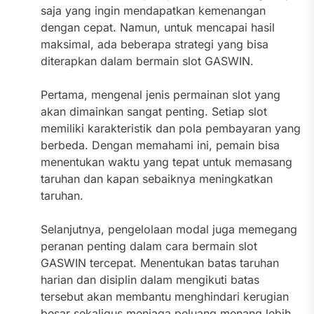
saja yang ingin mendapatkan kemenangan
dengan cepat. Namun, untuk mencapai hasil
maksimal, ada beberapa strategi yang bisa
diterapkan dalam bermain slot GASWIN.
Pertama, mengenal jenis permainan slot yang
akan dimainkan sangat penting. Setiap slot
memiliki karakteristik dan pola pembayaran yang
berbeda. Dengan memahami ini, pemain bisa
menentukan waktu yang tepat untuk memasang
taruhan dan kapan sebaiknya meningkatkan
taruhan.
Selanjutnya, pengelolaan modal juga memegang
peranan penting dalam cara bermain slot
GASWIN tercepat. Menentukan batas taruhan
harian dan disiplin dalam mengikuti batas
tersebut akan membantu menghindari kerugian
besar sekaligus menjaga peluang menang lebih