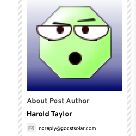
About Post Author
Harold Taylor
noreply@gocstsolar.com