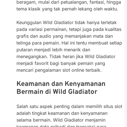
beragam, mulai dari petualangan, fantasi, hingga
tema klasik yang tak pernah lekang oleh waktu.
Keunggulan Wild Gladiator tidak hanya terletak
pada variasi permainan, tetapi juga pada kualitas
grafis dan audio yang memanjakan mata dan
telinga para pemain. Hal ini tentu membuat setiap
putaran menjadi lebih menarik dan
menegangkan. Tidak heran jika Wild Gladiator
menjadi favorit bagi banyak pemain yang
mencari pengalaman slot online terbaik.
Keamanan dan Kenyamanan
Bermain di Wild Gladiator
Salah satu aspek penting dalam memilih situs slot
adalah tingkat keamanan dan kenyamanan
selama bermain. Wild Gladiator menjamin
keamanan data pribadi dan transaksi para