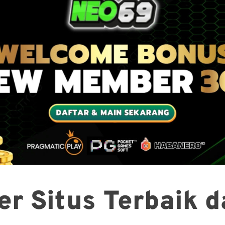
r Situs Terbaik d