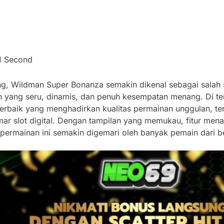
11 Second
g, Wildman Super Bonanza semakin dikenal sebagai salah s
 yang seru, dinamis, dan penuh kesempatan menang. Di te
 terbaik yang menghadirkan kualitas permainan unggulan,
ar slot digital. Dengan tampilan yang memukau, fitur men
ka permainan ini semakin digemari oleh banyak pemain dari 