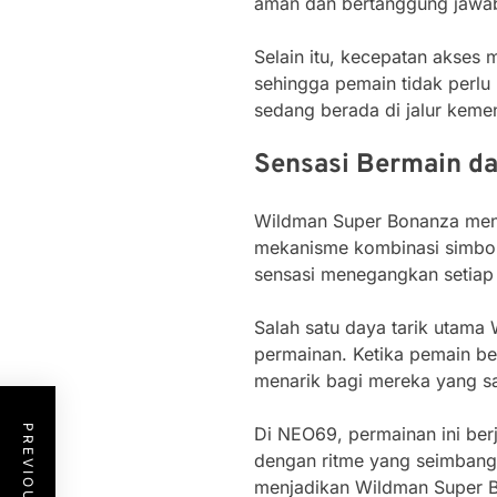
aman dan bertanggung jawa
Selain itu, kecepatan akses 
sehingga pemain tidak perlu
sedang berada di jalur kem
Sensasi Bermain d
Wildman Super Bonanza men
mekanisme kombinasi simbol 
sensasi menegangkan setiap 
Salah satu daya tarik utama
permainan. Ketika pemain ber
menarik bagi mereka yang s
Di NEO69, permainan ini berj
dengan ritme yang seimbang
menjadikan Wildman Super B