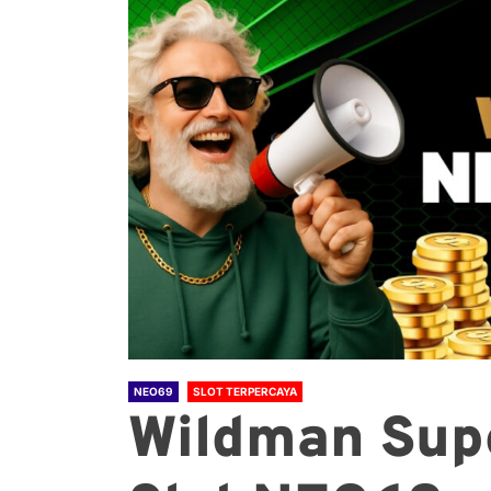
NEO69
SLOT TERPERCAYA
Wildman Supe