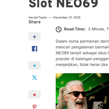
Slot NEO69
Harold Taylor
December 31, 2025
Share
Read Time:
3 Minute, 
Dalam dunia permainan darin
mencari pengalaman bermain
NEO69 tampil sebagai situs
populer di kalangan penggem
menjanjikan, tidak heran ji