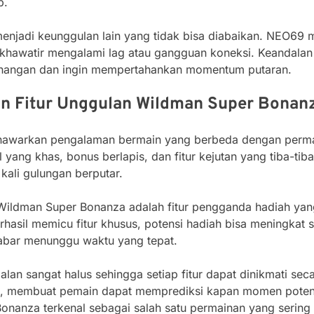
b.
menjadi keunggulan lain yang tidak bisa diabaikan. NEO69 
 khawatir mengalami lag atau gangguan koneksi. Keandalan 
enangan dan ingin mempertahankan momentum putaran.
an Fitur Unggulan Wildman Super Bonan
awarkan pengalaman bermain yang berbeda dengan perma
yang khas, bonus berlapis, dan fitur kejutan yang tiba-t
kali gulungan berputar.
 Wildman Super Bonanza adalah fitur pengganda hadiah yang
hasil memicu fitur khusus, potensi hadiah bisa meningkat 
abar menunggu waktu yang tepat.
alan sangat halus sehingga setiap fitur dapat dinikmati s
, membuat pemain dapat memprediksi kapan momen potensi 
onanza terkenal sebagai salah satu permainan yang serin