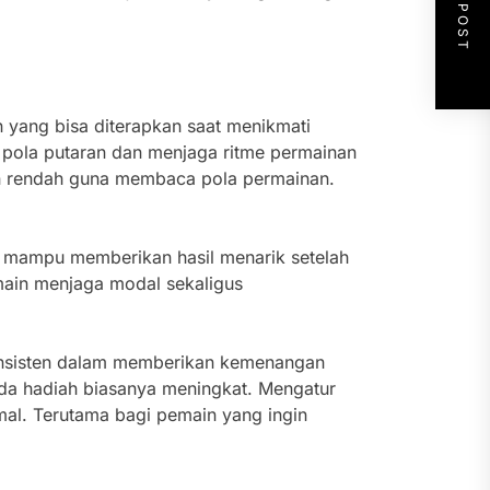
NEXT POST
 yang bisa diterapkan saat menikmati
 pola putaran dan menjaga ritme permainan
an rendah guna membaca pola permainan.
l mampu memberikan hasil menarik setelah
main menjaga modal sekaligus
onsisten dalam memberikan kemenangan
anda hadiah biasanya meningkat. Mengatur
mal. Terutama bagi pemain yang ingin