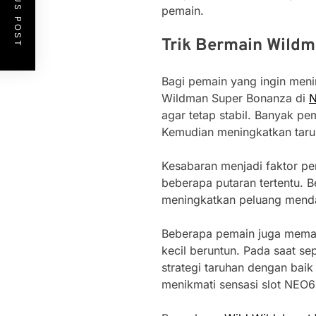
PREVIOUS POST
pemain.
Trik Bermain Wild
Bagi pemain yang ingin meni
Wildman Super Bonanza di
agar tetap stabil. Banyak 
Kemudian meningkatkan taru
Kesabaran menjadi faktor pe
beberapa putaran tertentu. 
meningkatkan peluang menda
Beberapa pemain juga meman
kecil beruntun. Pada saat se
strategi taruhan dengan bai
menikmati sensasi slot NEO