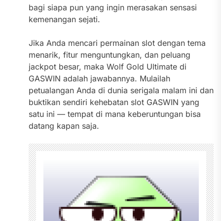
bagi siapa pun yang ingin merasakan sensasi
kemenangan sejati.
Jika Anda mencari permainan slot dengan tema
menarik, fitur menguntungkan, dan peluang
jackpot besar, maka Wolf Gold Ultimate di
GASWIN adalah jawabannya. Mulailah
petualangan Anda di dunia serigala malam ini dan
buktikan sendiri kehebatan slot GASWIN yang
satu ini — tempat di mana keberuntungan bisa
datang kapan saja.