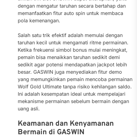
dengan mengatur taruhan secara bertahap dan
memanfaatkan fitur auto spin untuk membaca
pola kemenangan.
Salah satu trik efektif adalah memulai dengan
taruhan kecil untuk mengamati ritme permainan.
Ketika frekuensi simbol bonus mulai meningkat,
pemain bisa menaikkan taruhan sedikit demi
sedikit agar potensi mendapatkan jackpot lebih
besar. GASWIN juga menyediakan fitur demo
yang memungkinkan pemain mencoba permainan
Wolf Gold Ultimate tanpa risiko kehilangan saldo.
Ini adalah kesempatan ideal untuk mempelajari
mekanisme permainan sebelum bermain dengan
uang asli.
Keamanan dan Kenyamanan
Bermain di GASWIN