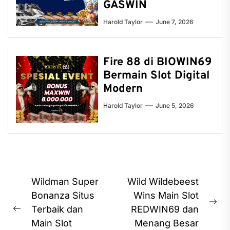
GASWIN
Harold Taylor
June 7, 2026
Fire 88 di BIOWIN69
Bermain Slot Digital
Modern
Harold Taylor
June 5, 2026
Post
Wildman Super
Wild Wildebeest
navigation
Bonanza Situs
Wins Main Slot
Ne
Terbaik dan
REDWIN69 dan
Previous
pos
Main Slot
Menang Besar
post: