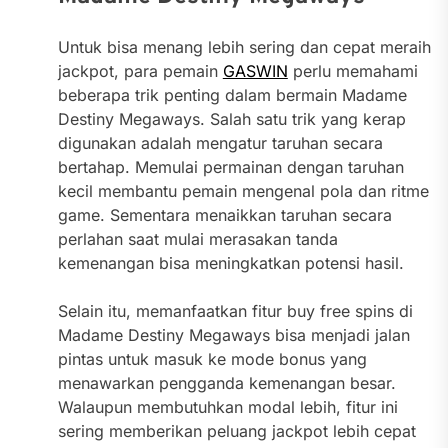
Untuk bisa menang lebih sering dan cepat meraih
jackpot, para pemain
GASWIN
perlu memahami
beberapa trik penting dalam bermain Madame
Destiny Megaways. Salah satu trik yang kerap
digunakan adalah mengatur taruhan secara
bertahap. Memulai permainan dengan taruhan
kecil membantu pemain mengenal pola dan ritme
game. Sementara menaikkan taruhan secara
perlahan saat mulai merasakan tanda
kemenangan bisa meningkatkan potensi hasil.
Selain itu, memanfaatkan fitur buy free spins di
Madame Destiny Megaways bisa menjadi jalan
pintas untuk masuk ke mode bonus yang
menawarkan pengganda kemenangan besar.
Walaupun membutuhkan modal lebih, fitur ini
sering memberikan peluang jackpot lebih cepat