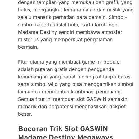
dengan tampilan yang memukau dan grafik yang
halus, mengangkat tema ramalan dan mistik yang
selalu menarik perhatian para pemain. Simbol-
simbol seperti kristal bola, kartu tarot, dan
Madame Destiny sendiri membawa atmosfer
misterius yang memperkuat pengalaman
bermain.
Fitur utama yang membuat game ini populer
adalah putaran gratis dengan pengganda
kemenangan yang dapat meningkat tanpa batas,
serta simbol wild yang bisa menggantikan simbol
lain untuk membentuk kombinasi pemenang.
Semua fitur ini membuat slot GASWIN semakin
menarik dan berpotensi menghasilkan jackpot
besar.
Bocoran Trik Slot GASWIN
Madame Destiny Megaways