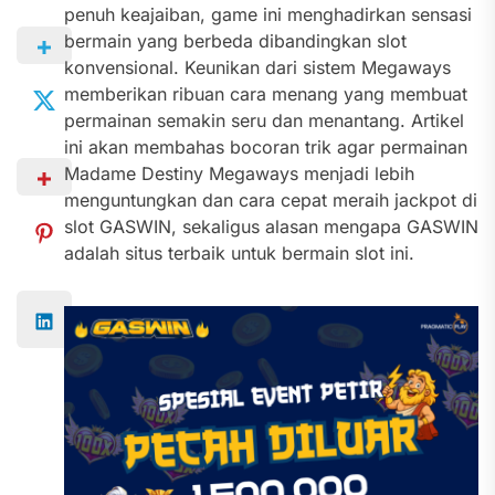
penuh keajaiban, game ini menghadirkan sensasi
bermain yang berbeda dibandingkan slot
konvensional. Keunikan dari sistem Megaways
memberikan ribuan cara menang yang membuat
permainan semakin seru dan menantang. Artikel
ini akan membahas bocoran trik agar permainan
Madame Destiny Megaways menjadi lebih
menguntungkan dan cara cepat meraih jackpot di
slot GASWIN, sekaligus alasan mengapa GASWIN
adalah situs terbaik untuk bermain slot ini.