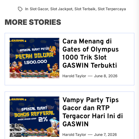
In
Slot Gacor
,
Slot Jackpot
,
Slot Terbaik
,
Slot Terpercaya
MORE STORIES
Cara Menang di
Gates of Olympus
1000 Trik Slot
GASWIN Terbukti
Harold Taylor
June 8, 2026
Vampy Party Tips
Gacor dan RTP
Tergacor Hari Ini di
GASWIN
Harold Taylor
June 7, 2026