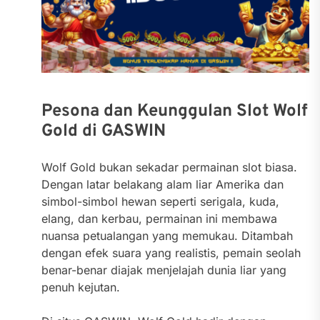
Pesona dan Keunggulan Slot Wolf
Gold di GASWIN
Wolf Gold bukan sekadar permainan slot biasa.
Dengan latar belakang alam liar Amerika dan
simbol-simbol hewan seperti serigala, kuda,
elang, dan kerbau, permainan ini membawa
nuansa petualangan yang memukau. Ditambah
dengan efek suara yang realistis, pemain seolah
benar-benar diajak menjelajah dunia liar yang
penuh kejutan.