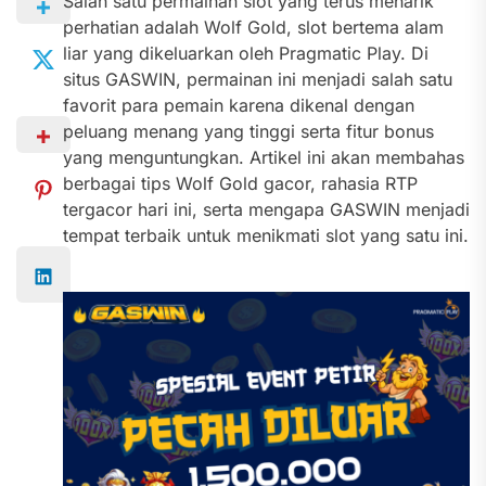
Salah satu permainan slot yang terus menarik
perhatian adalah Wolf Gold, slot bertema alam
liar yang dikeluarkan oleh Pragmatic Play. Di
situs GASWIN, permainan ini menjadi salah satu
favorit para pemain karena dikenal dengan
peluang menang yang tinggi serta fitur bonus
yang menguntungkan. Artikel ini akan membahas
berbagai tips Wolf Gold gacor, rahasia RTP
tergacor hari ini, serta mengapa GASWIN menjadi
tempat terbaik untuk menikmati slot yang satu ini.