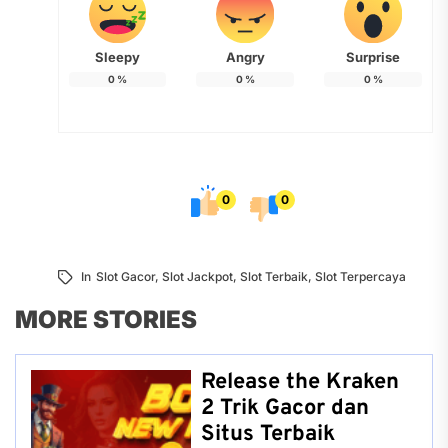
Sleepy
Angry
Surprise
0
%
0
%
0
%
0
0
In
Slot Gacor
,
Slot Jackpot
,
Slot Terbaik
,
Slot Terpercaya
MORE STORIES
Release the Kraken
2 Trik Gacor dan
Situs Terbaik