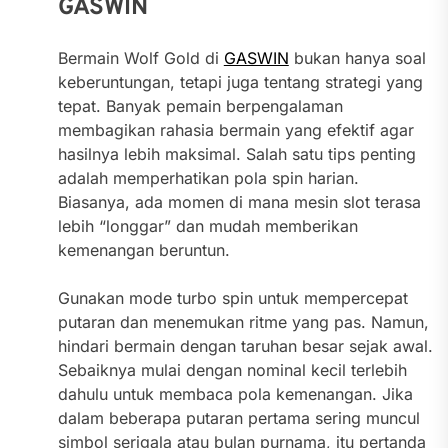
GASWIN
Bermain Wolf Gold di
GASWIN
bukan hanya soal
keberuntungan, tetapi juga tentang strategi yang
tepat. Banyak pemain berpengalaman
membagikan rahasia bermain yang efektif agar
hasilnya lebih maksimal. Salah satu tips penting
adalah memperhatikan pola spin harian.
Biasanya, ada momen di mana mesin slot terasa
lebih “longgar” dan mudah memberikan
kemenangan beruntun.
Gunakan mode turbo spin untuk mempercepat
putaran dan menemukan ritme yang pas. Namun,
hindari bermain dengan taruhan besar sejak awal.
Sebaiknya mulai dengan nominal kecil terlebih
dahulu untuk membaca pola kemenangan. Jika
dalam beberapa putaran pertama sering muncul
simbol serigala atau bulan purnama, itu pertanda