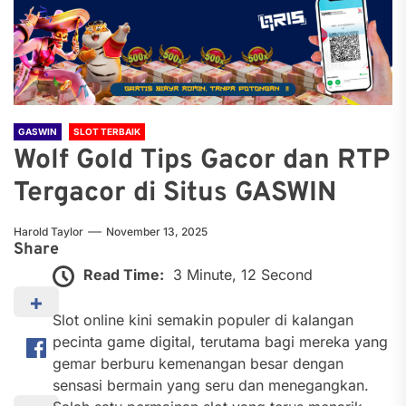
GASWIN
SLOT TERBAIK
Wolf Gold Tips Gacor dan RTP
Tergacor di Situs GASWIN
Harold Taylor
November 13, 2025
Share
Read Time:
3 Minute, 12 Second
Slot online kini semakin populer di kalangan
pecinta game digital, terutama bagi mereka yang
gemar berburu kemenangan besar dengan
sensasi bermain yang seru dan menegangkan.