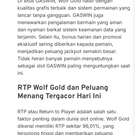
Di situs GASWIN, Wolf Gold hadir dengan
kualitas grafis terbaik dan sistem permainan yang
lancar tanpa gangguan. GASWIN juga
menawarkan pengalaman bermain yang aman
dan nyaman berkat sistem keamanan data yang
terjamin. Selain itu, bonus harian dan promosi
eksklusif sering diberikan kepada pemain,
menjadikan peluang jackpot semakin besar.
Tidak heran banyak pemain menyebutnya
sebagai slot GASWIN paling menguntungkan saat
ini.
RTP Wolf Gold dan Peluang
Menang Tergacor Hari Ini
RTP atau Return to Player adalah salah satu
faktor penting dalam dunia slot online. Wolf Gold
dikenal memiliki RTP sekitar 96,01%, yang
tergolong tinggi dan memberikan peluang